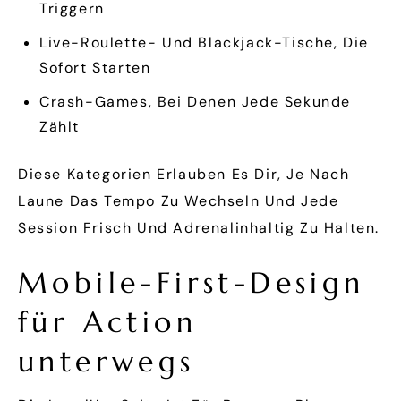
Triggern
Live-Roulette- Und Blackjack-Tische, Die
Sofort Starten
Crash-Games, Bei Denen Jede Sekunde
Zählt
Diese Kategorien Erlauben Es Dir, Je Nach
Laune Das Tempo Zu Wechseln Und Jede
Session Frisch Und Adrenalinhaltig Zu Halten.
Mobile-First-Design
für Action
unterwegs