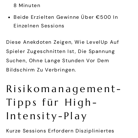
8 Minuten
Beide Erzielten Gewinne Über €500 In
Einzelnen Sessions
Diese Anekdoten Zeigen, Wie LevelUp Auf
Spieler Zugeschnitten Ist, Die Spannung
Suchen, Ohne Lange Stunden Vor Dem
Bildschirm Zu Verbringen.
Risikomanagement-
Tipps für High-
Intensity-Play
Kurze Sessions Erfordern Diszipliniertes