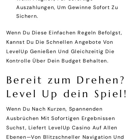
Auszahlungen, Um Gewinne Sofort Zu
Sichern.
Wenn Du Diese Einfachen Regeln Befolgst,
Kannst Du Die Schnellen Angebote Von
LevelUp Genießen Und Gleichzeitig Die
Kontrolle Über Dein Budget Behalten.
Bereit zum Drehen?
Level Up dein Spiel!
Wenn Du Nach Kurzen, Spannenden
Ausbrüchen Mit Sofortigen Ergebnissen
Suchst, Liefert LevelUp Casino Auf Allen
Ebenen—Von Blitzschneller Navigation Und