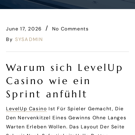
June 17, 2026
No Comments
By
SYSADMIN
Warum sich LevelUp
Casino wie ein
Sprint anfühlt
LevelUp Casino
Ist Für Spieler Gemacht, Die
Den Nervenkitzel Eines Gewinns Ohne Langes
Warten Erleben Wollen. Das Layout Der Seite