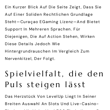
Ein Kurzer Blick Auf Die Seite Zeigt, Dass Sie
Auf Einer Soliden Rechtlichen Grundlage
Steht—Curaçao EGaming Lizenz—And Bietet
Support In Mehreren Sprachen. Für
Diejenigen, Die Auf Action Stehen, Wirken
Diese Details Jedoch Wie
Hintergrundrauschen Im Vergleich Zum
Nervenkitzel, Der Folgt.
Spielvielfalt, die den
Puls steigen lässt
Das Herzstück Von LevelUp Liegt In Seiner
Breiten Auswahl An Slots Und Live-Casino-