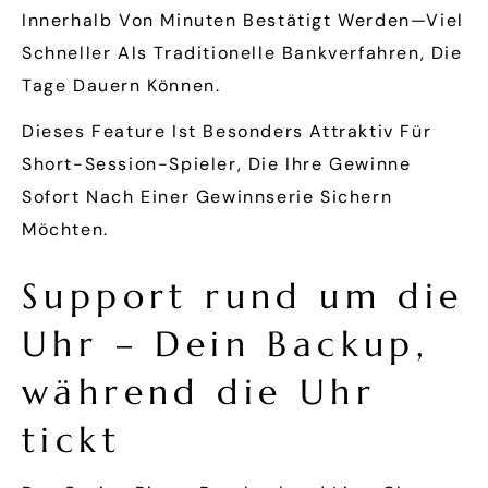
Innerhalb Von Minuten Bestätigt Werden—Viel
Schneller Als Traditionelle Bankverfahren, Die
Tage Dauern Können.
Dieses Feature Ist Besonders Attraktiv Für
Short-Session-Spieler, Die Ihre Gewinne
Sofort Nach Einer Gewinnserie Sichern
Möchten.
Support rund um die
Uhr – Dein Backup,
während die Uhr
tickt