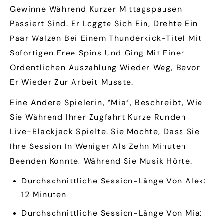
Gewinne Während Kurzer Mittagspausen
Passiert Sind. Er Loggte Sich Ein, Drehte Ein
Paar Walzen Bei Einem Thunderkick-Titel Mit
Sofortigen Free Spins Und Ging Mit Einer
Ordentlichen Auszahlung Wieder Weg, Bevor
Er Wieder Zur Arbeit Musste.
Eine Andere Spielerin, “Mia”, Beschreibt, Wie
Sie Während Ihrer Zugfahrt Kurze Runden
Live-Blackjack Spielte. Sie Mochte, Dass Sie
Ihre Session In Weniger Als Zehn Minuten
Beenden Konnte, Während Sie Musik Hörte.
Durchschnittliche Session-Länge Von Alex:
12 Minuten
Durchschnittliche Session-Länge Von Mia: