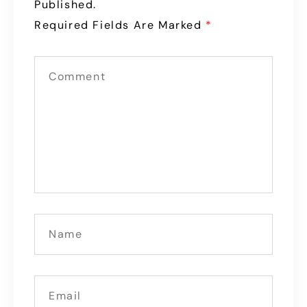
Published.
Required Fields Are Marked
*