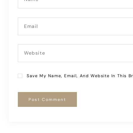
Save My Name, Email, And Website In This B