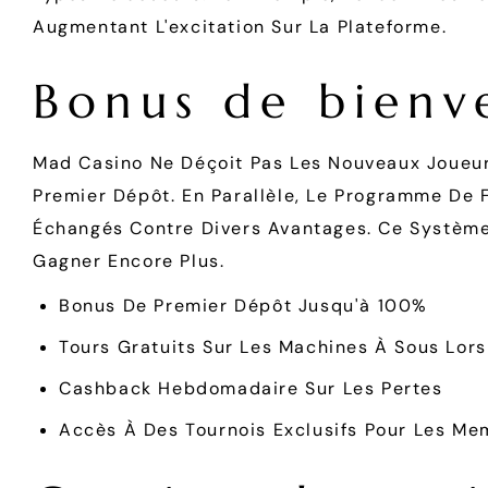
Augmentant L'excitation Sur La Plateforme.
Bonus de bienve
Mad Casino Ne Déçoit Pas Les Nouveaux Joueurs
Premier Dépôt. En Parallèle, Le Programme De 
Échangés Contre Divers Avantages. Ce Systèm
Gagner Encore Plus.
Bonus De Premier Dépôt Jusqu'à 100%
Tours Gratuits Sur Les Machines À Sous Lor
Cashback Hebdomadaire Sur Les Pertes
Accès À Des Tournois Exclusifs Pour Les Me