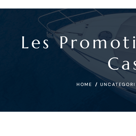
Les Promot
Ca
HOME
UNCATEGORI