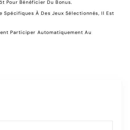
pôt Pour Bénéficier Du Bonus.
 Spécifiques À Des Jeux Sélectionnés, Il Est
vent Participer Automatiquement Au