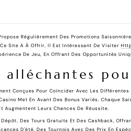
Propose Régulièrement Des Promotions Saisonnière
e Site A À Offrir, Il Est Intéressant De Visiter
Htt
érience De Jeu, En Offrant Des Opportunités Uniq
 alléchantes pou
ent Conçues Pour Coïncider Avec Les Différentes S
e Casino Met En Avant Des Bonus Variés. Chaque Sai
 Et Augmentent Leurs Chances De Réussite.
Dépôt, Des Tours Gratuits Et Des Cashback, Offra
cances D'été, Des Tournois Avec Des Prix En Espèc