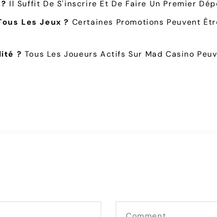
 ?
Il Suffit De S'inscrire Et De Faire Un Premier Dé
Tous Les Jeux ?
Certaines Promotions Peuvent Être
ité ?
Tous Les Joueurs Actifs Sur Mad Casino Peu