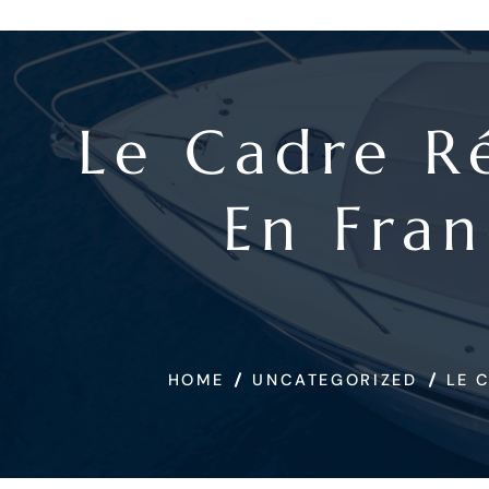
Le Cadre R
En Fran
HOME
UNCATEGORIZED
LE 