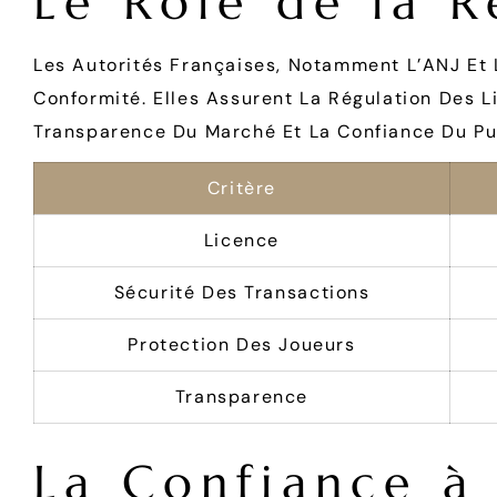
Le Rôle de la R
Les Autorités Françaises, Notamment L’ANJ Et L
Conformité. Elles Assurent La Régulation Des L
Transparence Du Marché Et La Confiance Du Pu
Critère
Licence
Sécurité Des Transactions
Protection Des Joueurs
Transparence
La Confiance à 