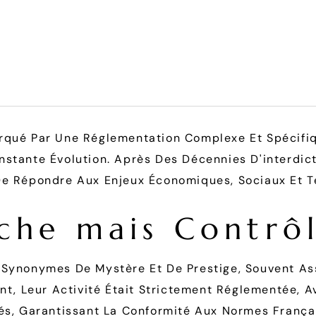
rqué Par Une Réglementation Complexe Et Spécifiq
stante Évolution. Après Des Décennies D'interdicti
De Répondre Aux Enjeux Économiques, Sociaux Et T
iche mais Contrô
 Synonymes De Mystère Et De Prestige, Souvent As
, Leur Activité Était Strictement Réglementée, A
éés, Garantissant La Conformité Aux Normes França