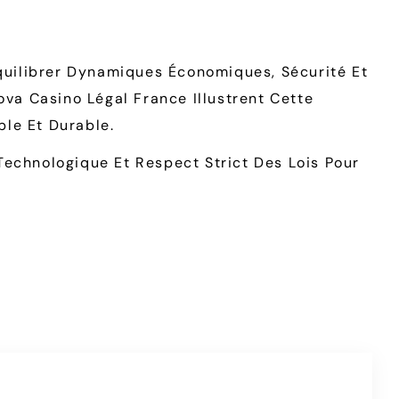
quilibrer Dynamiques Économiques, Sécurité Et
ova Casino Légal France Illustrent Cette
ble Et Durable.
Technologique Et Respect Strict Des Lois Pour