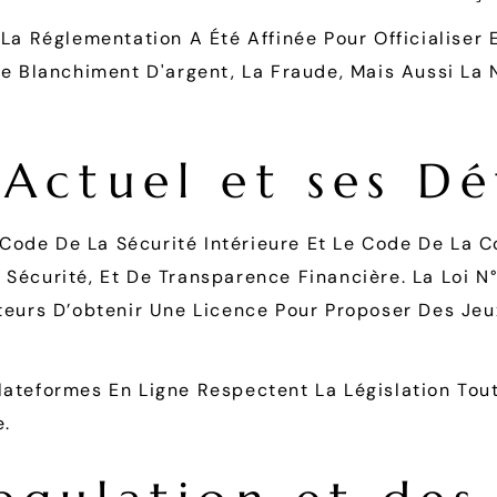
, La Réglementation A Été Affinée Pour Officialise
Le Blanchiment D'argent, La Fraude, Mais Aussi La
Actuel et ses Dé
 Code De La Sécurité Intérieure Et Le Code De La
 Sécurité, Et De Transparence Financière. La Loi 
ateurs D’obtenir Une Licence Pour Proposer Des Jeux
lateformes En Ligne Respectent La Législation Tout
e.