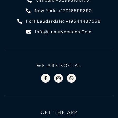
Cancún: +529981001731
New York: +12016599390
Fort Laudardale: +19544487558
Info@luxuryoceans.com
WE ARE SOCIAL
GET THE APP