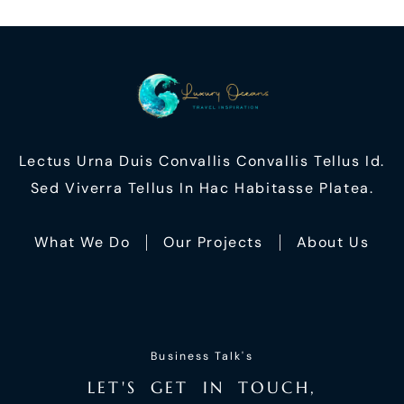
Lectus Urna Duis Convallis Convallis Tellus Id.
Sed Viverra Tellus In Hac Habitasse Platea.
What We Do
Our Projects
About Us
Business Talk's
L
E
T
'
S
G
E
T
I
N
T
O
U
C
H
,