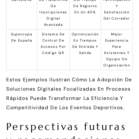
De
De Registro
Y
Inscripciones
En Un 40%
Satisfacción
Digital
Del Corredor
Avanzada
Supercopa
Sistema De
Optimización
Mejor
De España
Control De
En Tiempos
Experiencia
Accesos Por
De Entrada Y
Para
Código QR
Salida
Asistentes Y
Equipo De
Organización
Estos Ejemplos Ilustran Cómo La Adopción De
Soluciones Digitales Focalizadas En Procesos
Rápidos Puede Transformar La Eficiencia Y
Competitividad De Los Eventos Deportivos.
Perspectivas futuras