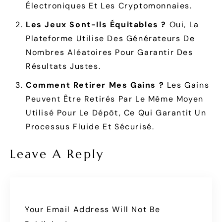
Électroniques Et Les Cryptomonnaies.
Les Jeux Sont-Ils Équitables ?
Oui, La
Plateforme Utilise Des Générateurs De
Nombres Aléatoires Pour Garantir Des
Résultats Justes.
Comment Retirer Mes Gains ?
Les Gains
Peuvent Être Retirés Par Le Même Moyen
Utilisé Pour Le Dépôt, Ce Qui Garantit Un
Processus Fluide Et Sécurisé.
Leave A Reply
Your Email Address Will Not Be