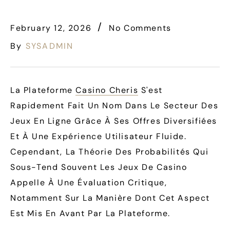
February 12, 2026
No Comments
By
SYSADMIN
La Plateforme
Casino Cheris
S'est
Rapidement Fait Un Nom Dans Le Secteur Des
Jeux En Ligne Grâce À Ses Offres Diversifiées
Et À Une Expérience Utilisateur Fluide.
Cependant, La Théorie Des Probabilités Qui
Sous-Tend Souvent Les Jeux De Casino
Appelle À Une Évaluation Critique,
Notamment Sur La Manière Dont Cet Aspect
Est Mis En Avant Par La Plateforme.