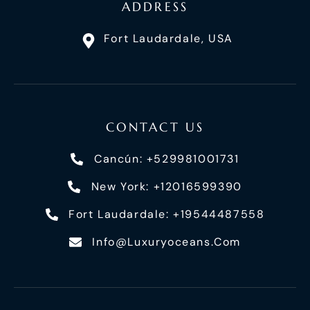
ADDRESS
Fort Laudardale, USA
CONTACT US
Cancún: +529981001731
New York: +12016599390
Fort Laudardale: +19544487558
Info@luxuryoceans.com