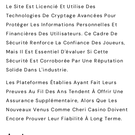
Le Site Est Licencié Et Utilise Des
Technologies De Cryptage Avancées Pour
Protéger Les Informations Personnelles Et
Financières Des Utilisateurs. Ce Cadre De
Sécurité Renforce La Confiance Des Joueurs,
Mais Il Est Essentiel D'évaluer Si Cette
Sécurité Est Corroborée Par Une Réputation
Solide Dans L'industrie.
Les Plateformes Établies Ayant Fait Leurs
Preuves Au Fil Des Ans Tendent À Offrir Une
Assurance Supplémentaire, Alors Que Les
Nouveaux Venus Comme Cheri Casino Doivent
Encore Prouver Leur Fiabilité À Long Terme.