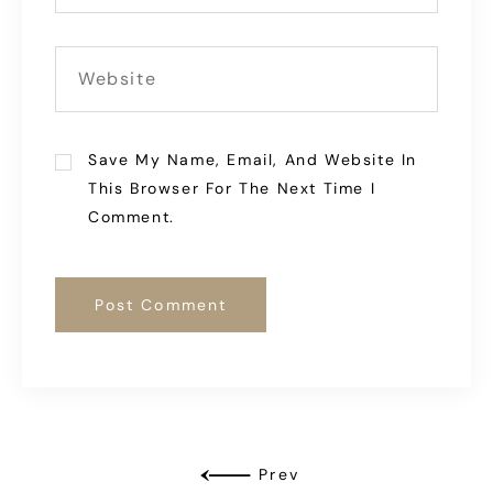
Save My Name, Email, And Website In
This Browser For The Next Time I
Comment.
Prev