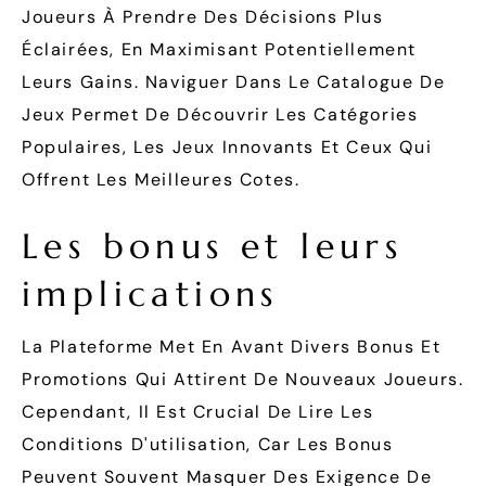
Joueurs À Prendre Des Décisions Plus
Éclairées, En Maximisant Potentiellement
Leurs Gains. Naviguer Dans Le Catalogue De
Jeux Permet De Découvrir Les Catégories
Populaires, Les Jeux Innovants Et Ceux Qui
Offrent Les Meilleures Cotes.
Les bonus et leurs
implications
La Plateforme Met En Avant Divers Bonus Et
Promotions Qui Attirent De Nouveaux Joueurs.
Cependant, Il Est Crucial De Lire Les
Conditions D'utilisation, Car Les Bonus
Peuvent Souvent Masquer Des Exigence De