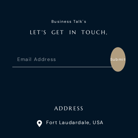
Business Talk's
L
E
T
'
S
G
E
T
I
N
T
O
U
C
H
,
Submit
ADDRESS
Fort Laudardale, USA