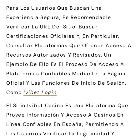
Para Los Usuarios Que Buscan Una
Experiencia Segura, Es Recomendable
Verificar La URL Del Sitio, Buscar
Certificaciones Oficiales Y, En Particular,
Consultar Plataformas Que Ofrecen Acceso A
Recursos Autorizados Y Revisados. Un
Ejemplo De Ello Es El Proceso De Acceso A
Plataformas Confiables Mediante La Página
Oficial Y Las Funciones De Inicio De Sesión,
Como
Ivibet Login
.
El Sitio Ivibet Casino Es Una Plataforma Que
Provee Información Y Acceso A Casinos En
Línea Confiables En España, Permitiendo A
Los Usuarios Verificar La Legitimidad Y