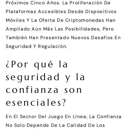
Próximos Cinco Años. La Proliferación De
Plataformas Accesibles Desde Dispositivos
Móviles Y La Oferta De Criptomonedas Han
Ampliado Aún Más Las Posibilidades, Pero
También Han Presentado Nuevos Desafíos En
Seguridad Y Regulación.
¿Por qué la
seguridad y la
confianza son
esenciales?
En El Sector Del Juego En Línea, La Confianza
No Solo Depende De La Calidad De Los