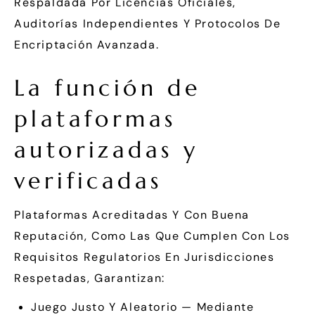
Respaldada Por Licencias Oficiales,
Auditorías Independientes Y Protocolos De
Encriptación Avanzada.
La función de
plataformas
autorizadas y
verificadas
Plataformas Acreditadas Y Con Buena
Reputación, Como Las Que Cumplen Con Los
Requisitos Regulatorios En Jurisdicciones
Respetadas, Garantizan:
Juego Justo Y Aleatorio — Mediante