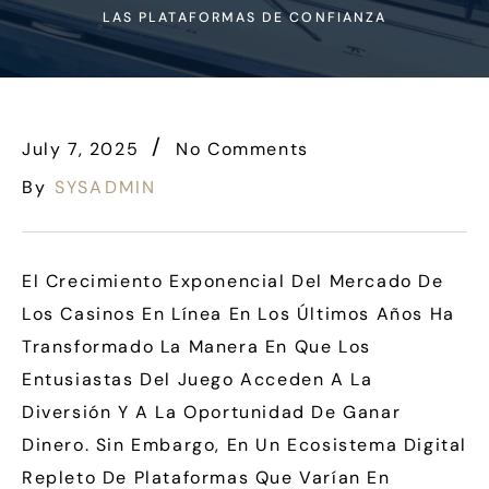
LAS PLATAFORMAS DE CONFIANZA
July 7, 2025
No Comments
By
SYSADMIN
El Crecimiento Exponencial Del Mercado De
Los Casinos En Línea En Los Últimos Años Ha
Transformado La Manera En Que Los
Entusiastas Del Juego Acceden A La
Diversión Y A La Oportunidad De Ganar
Dinero. Sin Embargo, En Un Ecosistema Digital
Repleto De Plataformas Que Varían En