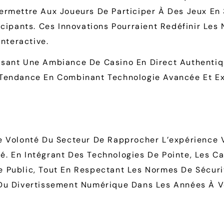
ermettre Aux Joueurs De Participer À Des Jeux En
icipants. Ces Innovations Pourraient Redéfinir Le
Interactive.
osant Une Ambiance De Casino En Direct Authenti
e Tendance En Combinant Technologie Avancée Et Ex
e Volonté Du Secteur De Rapprocher L’expérience Vi
ité. En Intégrant Des Technologies De Pointe, Les 
 Public, Tout En Respectant Les Normes De Sécurit
 Du Divertissement Numérique Dans Les Années À Ve