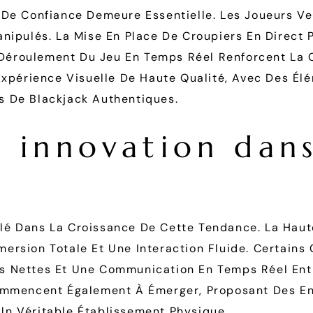
 De Confiance Demeure Essentielle. Les Joueurs Ve
anipulés. La Mise En Place De Croupiers En Direct
 Déroulement Du Jeu En Temps Réel Renforcent La Cré
Expérience Visuelle De Haute Qualité, Avec Des Él
s De Blackjack Authentiques.
 innovation dans
é Dans La Croissance De Cette Tendance. La Haute 
ersion Totale Et Une Interaction Fluide. Certains 
 Nettes Et Une Communication En Temps Réel Entre
Commencent Également À Émerger, Proposant Des E
Un Véritable Établissement Physique.