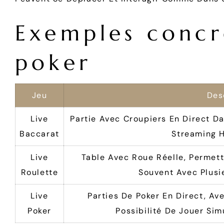
Exemples concre
poker
Jeu
Des
Live
Partie Avec Croupiers En Direct Da
Baccarat
Streaming H
Live
Table Avec Roue Réelle, Permet
Roulette
Souvent Avec Plusi
Live
Parties De Poker En Direct, Av
Poker
Possibilité De Jouer Sim