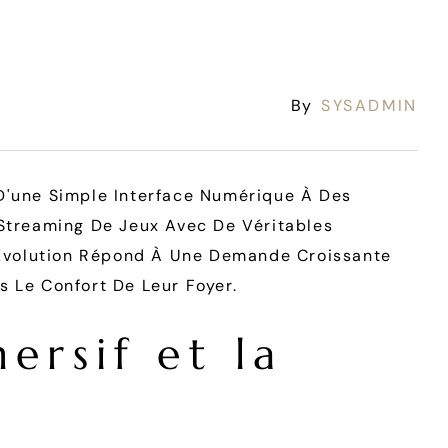
By
SYSADMIN
 D'une Simple Interface Numérique À Des
 Streaming De Jeux Avec De Véritables
 Évolution Répond À Une Demande Croissante
s Le Confort De Leur Foyer.
ersif et la