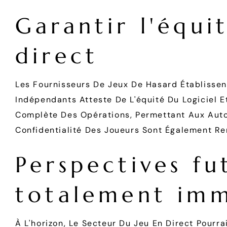
Garantir l'équi
direct
Les Fournisseurs De Jeux De Hasard Établissent
Indépendants Atteste De L'équité Du Logiciel Et
Complète Des Opérations, Permettant Aux Autor
Confidentialité Des Joueurs Sont Également Re
Perspectives fu
totalement imm
À L'horizon, Le Secteur Du Jeu En Direct Pourr