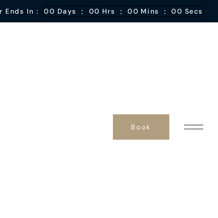
:
:
:
r Ends In :
00
Days
00
Hrs
00
Mins
00
Secs
Book