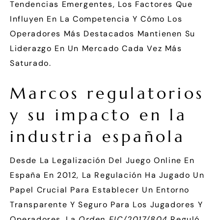
Tendencias Emergentes, Los Factores Que
Influyen En La Competencia Y Cómo Los
Operadores Más Destacados Mantienen Su
Liderazgo En Un Mercado Cada Vez Más
Saturado.
Marcos regulatorios
y su impacto en la
industria española
Desde La Legalización Del Juego Online En
España En 2012, La Regulación Ha Jugado Un
Papel Crucial Para Establecer Un Entorno
Transparente Y Seguro Para Los Jugadores Y
Operadores. La
Orden EIC/2017/804
Reguló