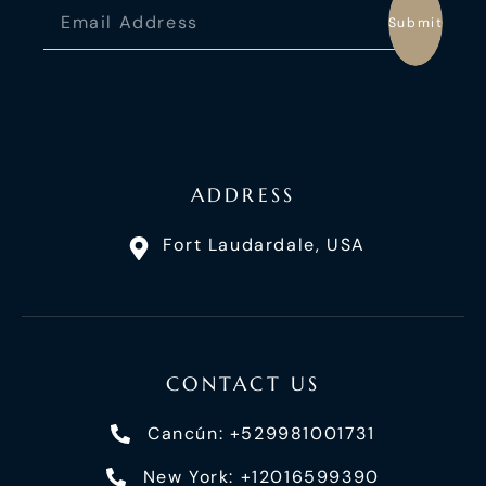
Submit
ADDRESS
Fort Laudardale, USA
CONTACT US
Cancún: +529981001731
New York: +12016599390