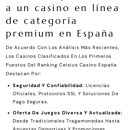
a un casino en línea
de categoría
premium en España
De Acuerdo Con Los Análisis Más Recientes,
Los Casinos Clasificados En Los Primeros
Puestos Del Ranking Celsius Casino España
Destacan Por:
Seguridad Y Confiabilidad:
Licencias
Oficiales, Protocolos SSL Y Soluciones De
Pago Seguras.
Oferta De Juegos Diversa Y Actualizada:
Desde Tradicionales Tragamonedas Hasta
Apuestas Deportivas Y Promociones