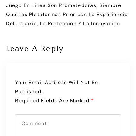
Juego En Línea Son Prometedoras, Siempre
Que Las Plataformas Prioricen La Experiencia
Del Usuario, La Protección Y La Innovación.
Leave A Reply
Your Email Address Will Not Be
Published.
Required Fields Are Marked
*