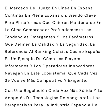
El Mercado Del Juego En Línea En España
Continúa En Plena Expansión, Siendo Clave
Para Plataformas Que Quieran Mantenerse En
La Cima Comprender Profundamente Las
Tendencias Emergentes Y Los Parámetros
Que Definen La Calidad Y La Seguridad. La
Referencia Al Ranking Celsius Casino España
Es Un Ejemplo De Cómo Los Players
Informados Y Los Operadores Innovadores
Navegan En Este Ecosistema, Que Cada Vez
Se Vuelve Más Competitivo Y Exigente.
Con Una Regulación Cada Vez Más Sólida Y La
Adopción De Tecnologías De Vanguardia, Las
Perspectivas Para La Industria Española Del