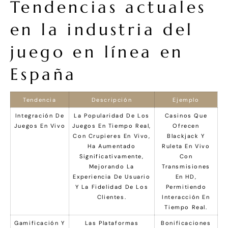
Tendencias actuales
en la industria del
juego en línea en
España
Tendencia
Descripción
Ejemplo
Integración De
La Popularidad De Los
Casinos Que
Juegos En Vivo
Juegos En Tiempo Real,
Ofrecen
Con Crupieres En Vivo,
Blackjack Y
Ha Aumentado
Ruleta En Vivo
Significativamente,
Con
Mejorando La
Transmisiones
Experiencia De Usuario
En HD,
Y La Fidelidad De Los
Permitiendo
Clientes.
Interacción En
Tiempo Real.
Gamificación Y
Las Plataformas
Bonificaciones