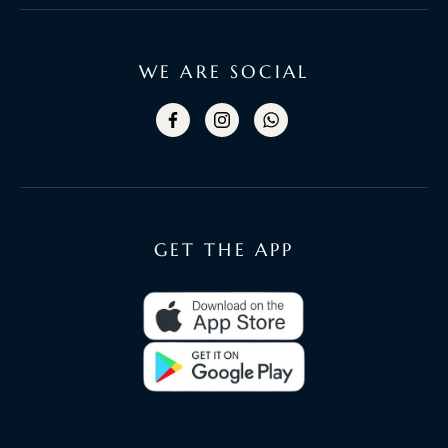
WE ARE SOCIAL
GET THE APP