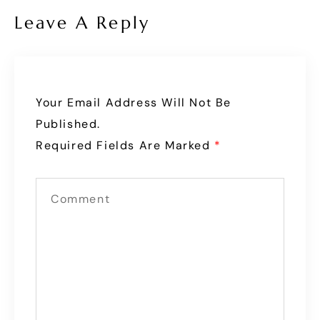
Leave A Reply
Your Email Address Will Not Be
Published.
Required Fields Are Marked
*