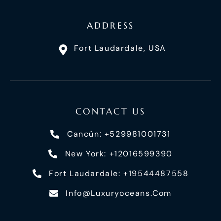
ADDRESS
Fort Laudardale, USA
CONTACT US
Cancún: +529981001731
New York: +12016599390
Fort Laudardale: +19544487558
Info@luxuryoceans.com