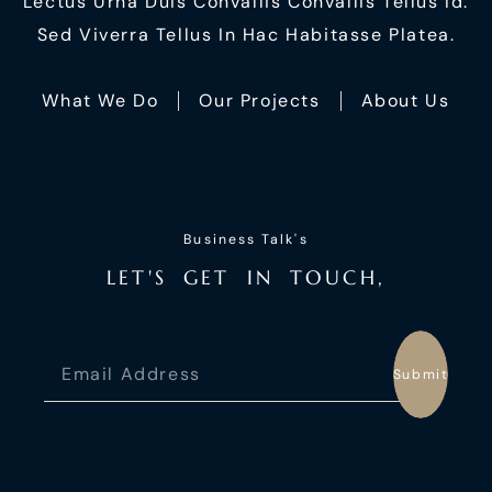
Lectus Urna Duis Convallis Convallis Tellus Id.
Sed Viverra Tellus In Hac Habitasse Platea.
What We Do
Our Projects
About Us
Business Talk's
L
E
T
'
S
G
E
T
I
N
T
O
U
C
H
,
Submit