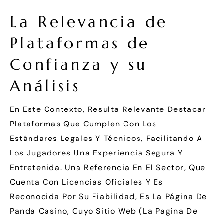
La Relevancia de
Plataformas de
Confianza y su
Análisis
En Este Contexto, Resulta Relevante Destacar
Plataformas Que Cumplen Con Los
Estándares Legales Y Técnicos, Facilitando A
Los Jugadores Una Experiencia Segura Y
Entretenida. Una Referencia En El Sector, Que
Cuenta Con Licencias Oficiales Y Es
Reconocida Por Su Fiabilidad, Es La Página De
Panda Casino, Cuyo Sitio Web (
La Pagina De