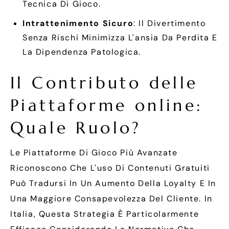
Tecnica Di Gioco.
Intrattenimento Sicuro
: Il Divertimento
Senza Rischi Minimizza L'ansia Da Perdita E
La Dipendenza Patologica.
Il Contributo delle
Piattaforme online:
Quale Ruolo?
Le Piattaforme Di Gioco Più Avanzate
Riconoscono Che L'uso Di Contenuti Gratuiti
Può Tradursi In Un Aumento Della Loyalty E In
Una Maggiore Consapevolezza Del Cliente. In
Italia, Questa Strategia È Particolarmente