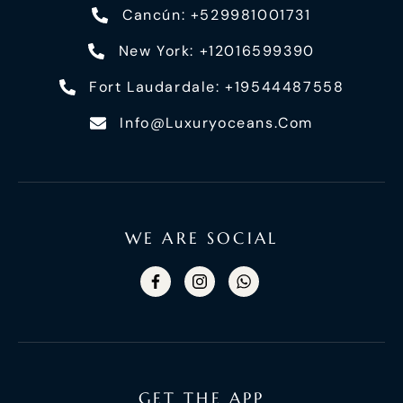
Cancún: +529981001731
New York: +12016599390
Fort Laudardale: +19544487558
Info@luxuryoceans.com
WE ARE SOCIAL
GET THE APP