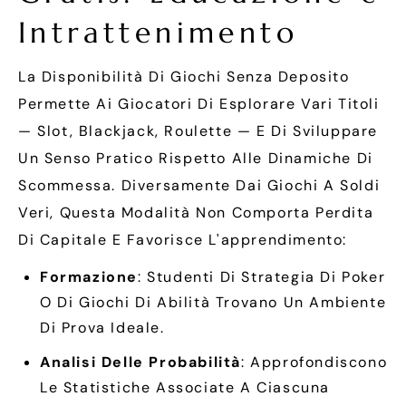
Intrattenimento
La Disponibilità Di Giochi Senza Deposito
Permette Ai Giocatori Di Esplorare Vari Titoli
— Slot, Blackjack, Roulette — E Di Sviluppare
Un Senso Pratico Rispetto Alle Dinamiche Di
Scommessa. Diversamente Dai Giochi A Soldi
Veri, Questa Modalità Non Comporta Perdita
Di Capitale E Favorisce L'apprendimento:
Formazione
: Studenti Di Strategia Di Poker
O Di Giochi Di Abilità Trovano Un Ambiente
Di Prova Ideale.
Analisi Delle Probabilità
: Approfondiscono
Le Statistiche Associate A Ciascuna