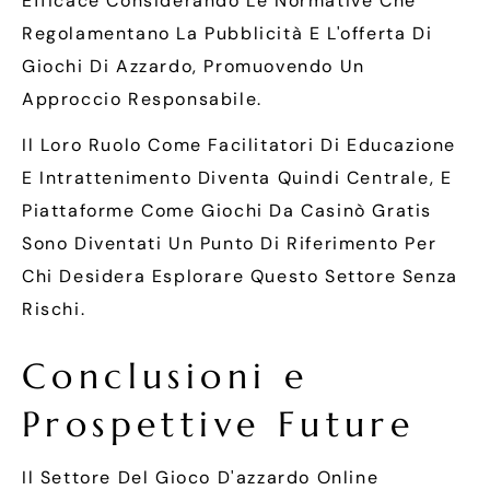
Efficace Considerando Le Normative Che
Regolamentano La Pubblicità E L'offerta Di
Giochi Di Azzardo, Promuovendo Un
Approccio Responsabile.
Il Loro Ruolo Come Facilitatori Di Educazione
E Intrattenimento Diventa Quindi Centrale, E
Piattaforme Come Giochi Da Casinò Gratis
Sono Diventati Un Punto Di Riferimento Per
Chi Desidera Esplorare Questo Settore Senza
Rischi.
Conclusioni e
Prospettive Future
Il Settore Del Gioco D'azzardo Online