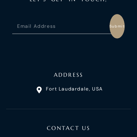
Submit
ADDRESS
Fort Laudardale, USA
CONTACT US