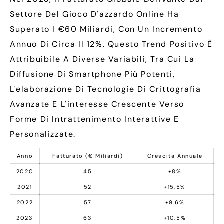
Settore Del Gioco D'azzardo Online Ha
Superato I €60 Miliardi, Con Un Incremento
Annuo Di Circa Il 12%. Questo Trend Positivo È
Attribuibile A Diverse Variabili, Tra Cui La
Diffusione Di Smartphone Più Potenti,
L'elaborazione Di Tecnologie Di Crittografia
Avanzate E L'interesse Crescente Verso
Forme Di Intrattenimento Interattive E
Personalizzate.
Anno
Fatturato (€ Miliardi)
Crescita Annuale
2020
45
+8%
2021
52
+15.5%
2022
57
+9.6%
2023
63
+10.5%