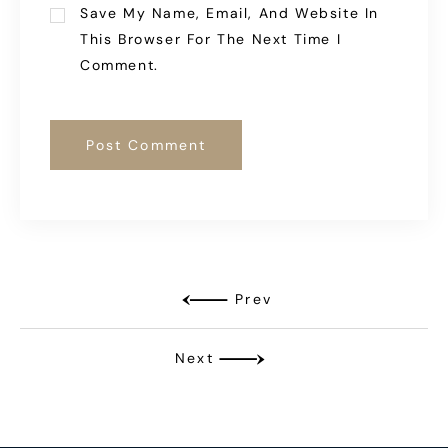
Save My Name, Email, And Website In
This Browser For The Next Time I
Comment.
Prev
Next