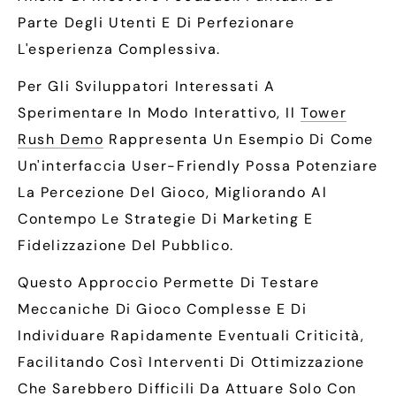
Parte Degli Utenti E Di Perfezionare
L'esperienza Complessiva.
Per Gli Sviluppatori Interessati A
Sperimentare In Modo Interattivo, Il
Tower
Rush Demo
Rappresenta Un Esempio Di Come
Un'interfaccia User-Friendly Possa Potenziare
La Percezione Del Gioco, Migliorando Al
Contempo Le Strategie Di Marketing E
Fidelizzazione Del Pubblico.
Questo Approccio Permette Di Testare
Meccaniche Di Gioco Complesse E Di
Individuare Rapidamente Eventuali Criticità,
Facilitando Così Interventi Di Ottimizzazione
Che Sarebbero Difficili Da Attuare Solo Con