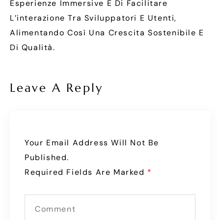
Esperienze Immersive E Di Facilitare
L’interazione Tra Sviluppatori E Utenti,
Alimentando Così Una Crescita Sostenibile E
Di Qualità.
Leave A Reply
Your Email Address Will Not Be
Published.
Required Fields Are Marked
*