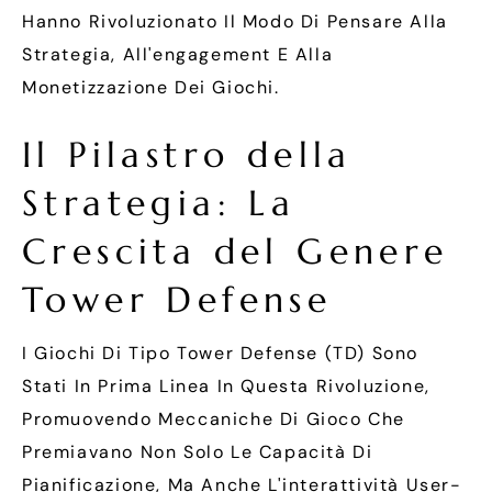
Hanno Rivoluzionato Il Modo Di Pensare Alla
Strategia, All'engagement E Alla
Monetizzazione Dei Giochi.
Il Pilastro della
Strategia: La
Crescita del Genere
Tower Defense
I Giochi Di Tipo Tower Defense (TD) Sono
Stati In Prima Linea In Questa Rivoluzione,
Promuovendo Meccaniche Di Gioco Che
Premiavano Non Solo Le Capacità Di
Pianificazione, Ma Anche L'interattività User-