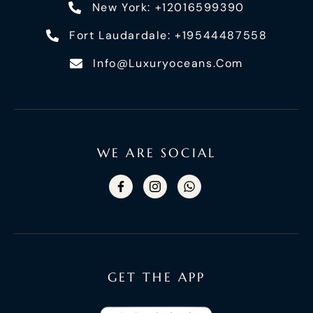
New York: +12016599390
Fort Laudardale: +19544487558
Info@luxuryoceans.com
WE ARE SOCIAL
GET THE APP