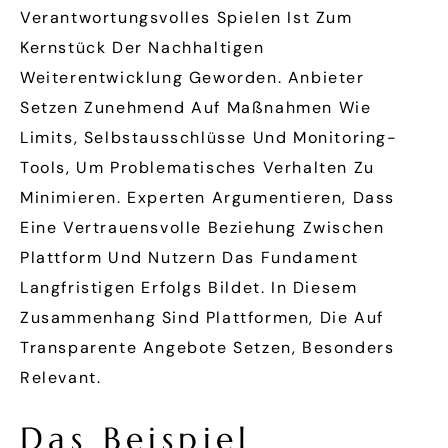
Verantwortungsvolles Spielen Ist Zum
Kernstück Der Nachhaltigen
Weiterentwicklung Geworden. Anbieter
Setzen Zunehmend Auf Maßnahmen Wie
Limits, Selbstausschlüsse Und Monitoring-
Tools, Um Problematisches Verhalten Zu
Minimieren. Experten Argumentieren, Dass
Eine Vertrauensvolle Beziehung Zwischen
Plattform Und Nutzern Das Fundament
Langfristigen Erfolgs Bildet. In Diesem
Zusammenhang Sind Plattformen, Die Auf
Transparente Angebote Setzen, Besonders
Relevant.
Das Beispiel