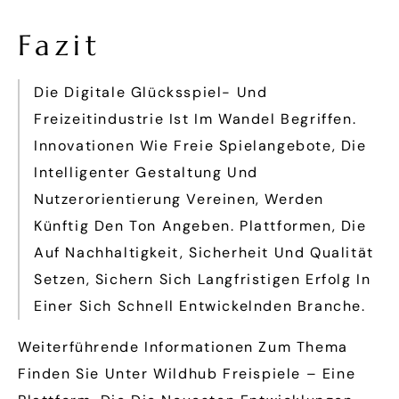
Fazit
Die Digitale Glücksspiel- Und
Freizeitindustrie Ist Im Wandel Begriffen.
Innovationen Wie Freie Spielangebote, Die
Intelligenter Gestaltung Und
Nutzerorientierung Vereinen, Werden
Künftig Den Ton Angeben. Plattformen, Die
Auf Nachhaltigkeit, Sicherheit Und Qualität
Setzen, Sichern Sich Langfristigen Erfolg In
Einer Sich Schnell Entwickelnden Branche.
Weiterführende Informationen Zum Thema
Finden Sie Unter Wildhub Freispiele – Eine