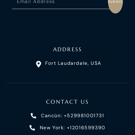
Submit
ADDRESS
Fort Laudardale, USA
CONTACT US
Cancún: +529981001731
New York: +12016599390