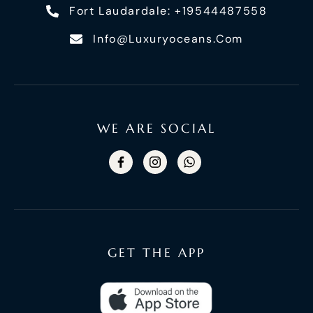
Fort Laudardale: +19544487558
Info@luxuryoceans.com
WE ARE SOCIAL
GET THE APP