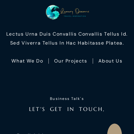
Lectus Urna Duis Convallis Convallis Tellus Id.
Sed Viverra Tellus In Hac Habitasse Platea.
What We Do
Our Projects
About Us
Business Talk's
L
E
T
'
S
G
E
T
I
N
T
O
U
C
H
,