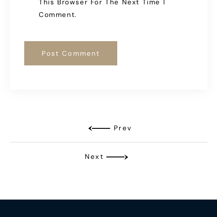
This Browser For The Next Time I
Comment.
Prev
Next