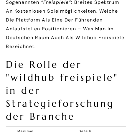
Sogenannten
“freispiele”
: Breites Spektrum
An Kostenlosen Spielmöglichkeiten, Welche
Die Plattform Als Eine Der Führenden
Anlaufstellen Positionieren – Was Man Im
Deutschen Raum Auch Als Wildhub Freispiele
Bezeichnet.
Die Rolle der
"wildhub freispiele"
in der
Strategieforschung
der Branche
Merkmal
Details