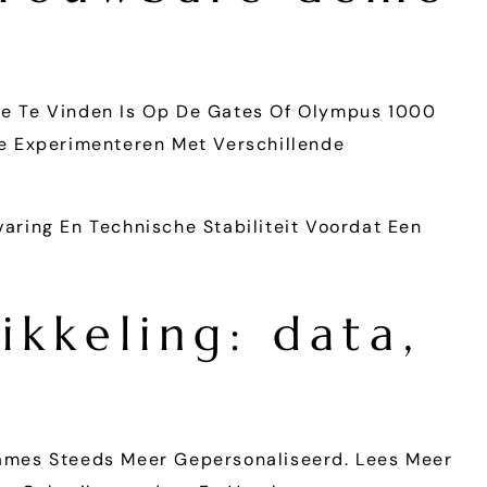
ie Te Vinden Is Op De Gates Of Olympus 1000
Te Experimenteren Met Verschillende
aring En Technische Stabiliteit Voordat Een
kkeling: data,
games Steeds Meer Gepersonaliseerd. Lees Meer