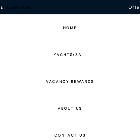
es!
Book Now
Offe
HOME
YACHTS/SAIL
VACANCY REWARDS
ABOUT US
CONTACT US