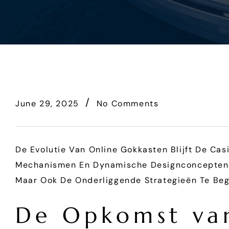
June 29, 2025
No Comments
De Evolutie Van Online Gokkasten Blijft De C
Mechanismen En Dynamische Designconcepten. V
Maar Ook De Onderliggende Strategieën Te Beg
De Opkomst va