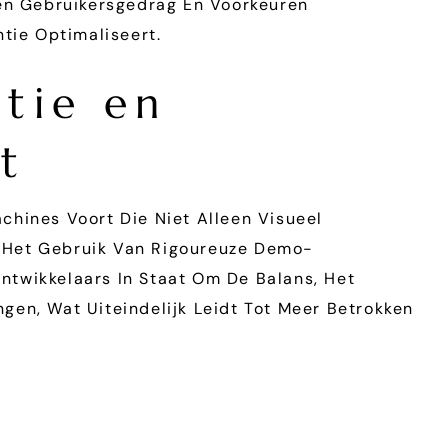
en Gebruikersgedrag En Voorkeuren
tie Optimaliseert.
atie en
t
chines Voort Die Niet Alleen Visueel
. Het Gebruik Van Rigoureuze Demo-
ntwikkelaars In Staat Om De Balans, Het
gen, Wat Uiteindelijk Leidt Tot Meer Betrokken