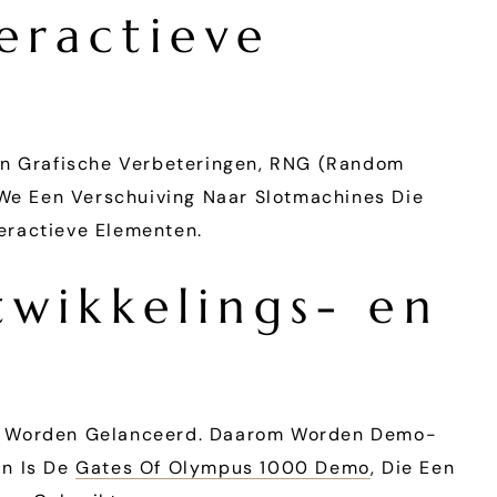
eractieve
Van Grafische Verbeteringen, RNG (random
We Een Verschuiving Naar Slotmachines Die
eractieve Elementen.
wikkelings- en
aal Worden Gelanceerd. Daarom Worden Demo-
an Is De
Gates Of Olympus 1000 Demo
, Die Een