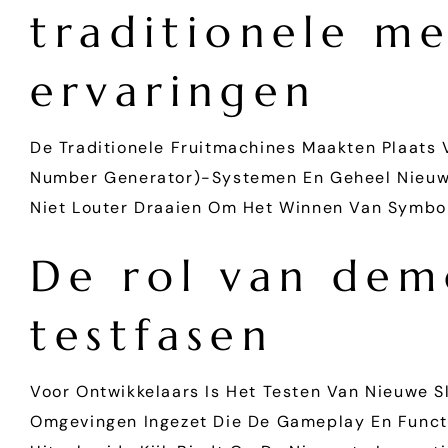
traditionele me
ervaringen
De Traditionele Fruitmachines Maakten Plaats 
Number Generator)-Systemen En Geheel Nieuwe 
Niet Louter Draaien Om Het Winnen Van Symbole
De rol van dem
testfasen
Voor Ontwikkelaars Is Het Testen Van Nieuwe
Omgevingen Ingezet Die De Gameplay En Functio