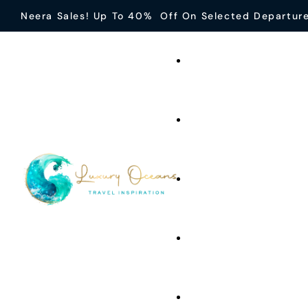
Neera Sales! Up To 40% Off On Selected Departur