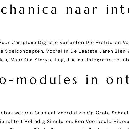
chanica naar int
Voor Complexe Digitale Varianten Die Profiteren 
Spelconcepten. Vooral In De Laatste Jaren Zien 
n, Maar Om Storytelling, Thema-Integratie En Int
o-modules in ont
 Slotontwerpen Cruciaal Voordat Ze Op Grote Sch
naliteit Volledig Simuleren. Een Voorbeeld Hierv