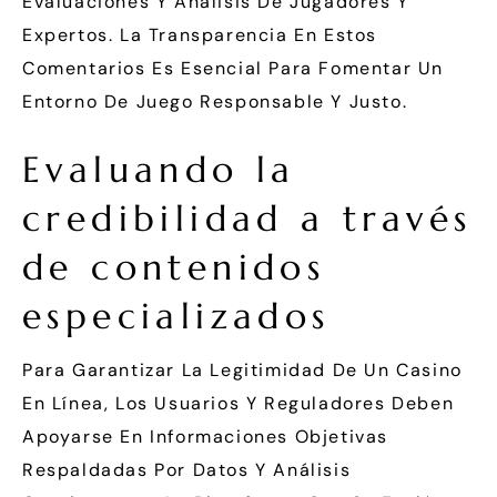
Evaluaciones Y Análisis De Jugadores Y
Expertos. La Transparencia En Estos
Comentarios Es Esencial Para Fomentar Un
Entorno De Juego Responsable Y Justo.
Evaluando la
credibilidad a través
de contenidos
especializados
Para Garantizar La Legitimidad De Un Casino
En Línea, Los Usuarios Y Reguladores Deben
Apoyarse En Informaciones Objetivas
Respaldadas Por Datos Y Análisis