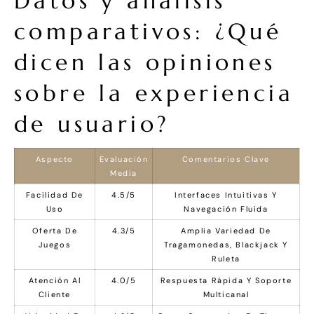
Datos y análisis
comparativos: ¿Qué
dicen las opiniones
sobre la experiencia
de usuario?
Aspecto
Evaluación
Comentarios Clave
Media
Facilidad De
4.5/5
Interfaces Intuitivas Y
Uso
Navegación Fluida
Oferta De
4.3/5
Amplia Variedad De
Juegos
Tragamonedas, Blackjack Y
Ruleta
Atención Al
4.0/5
Respuesta Rápida Y Soporte
Cliente
Multicanal