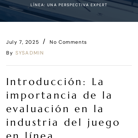
LÍNEA: UNA PERSPECTIVA EXPERT
July 7, 2025
No Comments
By
SYSADMIN
Introducción: La
importancia de la
evaluación en la
industria del juego
en línea