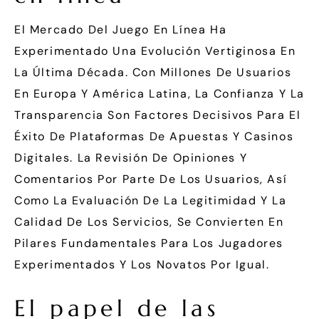
El Mercado Del Juego En Línea Ha
Experimentado Una Evolución Vertiginosa En
La Última Década. Con Millones De Usuarios
En Europa Y América Latina, La Confianza Y La
Transparencia Son Factores Decisivos Para El
Éxito De Plataformas De Apuestas Y Casinos
Digitales. La Revisión De Opiniones Y
Comentarios Por Parte De Los Usuarios, Así
Como La Evaluación De La Legitimidad Y La
Calidad De Los Servicios, Se Convierten En
Pilares Fundamentales Para Los Jugadores
Experimentados Y Los Novatos Por Igual.
El papel de las