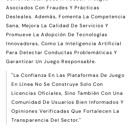
Asociados Con Fraudes Y Prácticas
Desleales. Además, Fomenta La Competencia
Sana, Mejora La Calidad De Servicios Y
Promueve La Adopción De Tecnologías
Innovadoras, Como La Inteligencia Artificial
Para Detectar Conductas Problemáticas Y
Garantizar Un Juego Responsable.
"La Confianza En Las Plataformas De Juego
En Línea No Se Construye Solo Con
Licencias Oficiales, Sino También Con Una
Comunidad De Usuarios Bien Informados Y
Opiniones Verificadas Que Fortalecen La
Transparencia Del Sector."