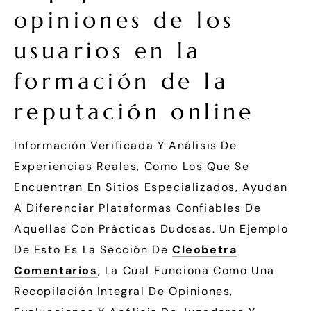
opiniones de los
usuarios en la
formación de la
reputación online
Información Verificada Y Análisis De
Experiencias Reales, Como Los Que Se
Encuentran En Sitios Especializados, Ayudan
A Diferenciar Plataformas Confiables De
Aquellas Con Prácticas Dudosas. Un Ejemplo
De Esto Es La Sección De
Cleobetra
Comentarios
, La Cual Funciona Como Una
Recopilación Integral De Opiniones,