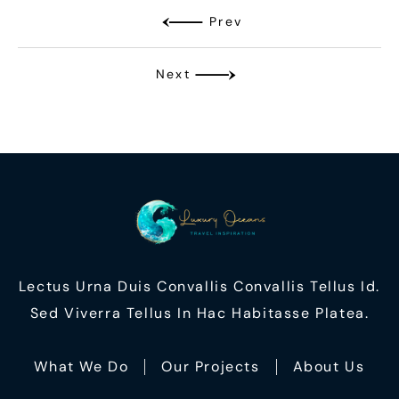
Prev
Next
Lectus Urna Duis Convallis Convallis Tellus Id.
Sed Viverra Tellus In Hac Habitasse Platea.
What We Do
Our Projects
About Us