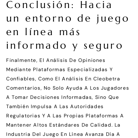
Conclusión: Hacia
un entorno de juego
en línea más
informado y seguro
Finalmente, El Análisis De Opiniones
Mediante Plataformas Especializadas Y
Confiables, Como El Análisis En Cleobetra
Comentarios, No Solo Ayuda A Los Jugadores
A Tomar Decisiones Informadas, Sino Que
También Impulsa A Las Autoridades
Regulatorias Y A Las Propias Plataformas A
Mantener Altos Estándares De Calidad. La
Industria Del Juego En Línea Avanza Día A