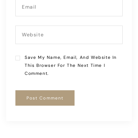
Save My Name, Email, And Website In
This Browser For The Next Time I
Comment.