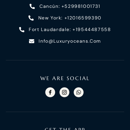
Cancún: +529981001731
New York: +12016599390
Fort Laudardale: +19544487558
Info@luxuryoceans.com
WE ARE SOCIAL
GET THE APP