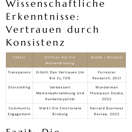
Wissenschaftliche
Erkenntnisse:
Vertrauen durch
Konsistenz
Faktor
Einfluss Auf Die
Quelle / Beispiel
Markenbindung
Transparenz
Erhöht Das Vertrauen Um
Forrester
Bis Zu 70%
Research, 2021
Storytelling
Verbessert
Wunderman
Markenwahrnehmung Und
Thompson Studie,
Kundenloyalität
2022
Community
Stärkt Die Emotionale
Harvard Business
Engagement
Bindung
Review, 2022