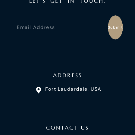
L
E
T
'
S
G
E
T
I
N
T
O
U
C
H
,
Submit
ADDRESS
Fort Laudardale, USA
CONTACT US