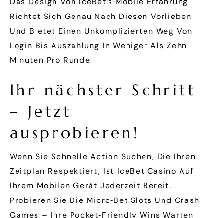
Das Design Von IceBet’s Mobile Erfahrung
Richtet Sich Genau Nach Diesen Vorlieben
Und Bietet Einen Unkomplizierten Weg Von
Login Bis Auszahlung In Weniger Als Zehn
Minuten Pro Runde.
Ihr nächster Schritt
– Jetzt
ausprobieren!
Wenn Sie Schnelle Action Suchen, Die Ihren
Zeitplan Respektiert, Ist IceBet Casino Auf
Ihrem Mobilen Gerät Jederzeit Bereit.
Probieren Sie Die Micro‑Bet Slots Und Crash
Games – Ihre Pocket‑friendly Wins Warten