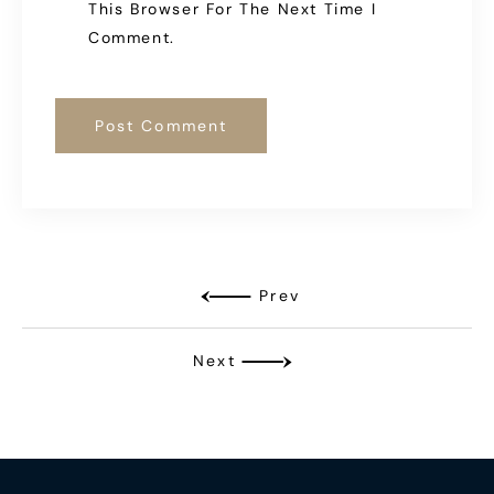
This Browser For The Next Time I
Comment.
Prev
Next