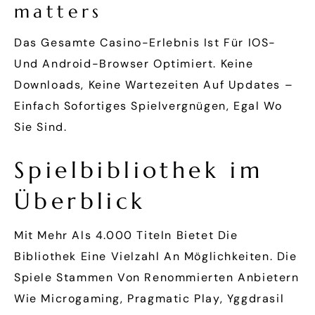
matters
Das Gesamte Casino-Erlebnis Ist Für IOS-
Und Android-Browser Optimiert. Keine
Downloads, Keine Wartezeiten Auf Updates –
Einfach Sofortiges Spielvergnügen, Egal Wo
Sie Sind.
Spielbibliothek im
Überblick
Mit Mehr Als 4.000 Titeln Bietet Die
Bibliothek Eine Vielzahl An Möglichkeiten. Die
Spiele Stammen Von Renommierten Anbietern
Wie Microgaming, Pragmatic Play, Yggdrasil