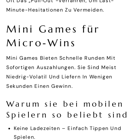
Oft Das „Pull‑out“-Verfahren, Um Last-
Minute-Hesitationen Zu Vermeiden.
Mini Games für
Micro‑Wins
Mini Games Bieten Schnelle Runden Mit
Sofortigen Auszahlungen. Sie Sind Meist
Niedrig-Volatil Und Liefern In Wenigen
Sekunden Einen Gewinn.
Warum sie bei mobilen
Spielern so beliebt sind
Keine Ladezeiten – Einfach Tippen Und
Spielen.