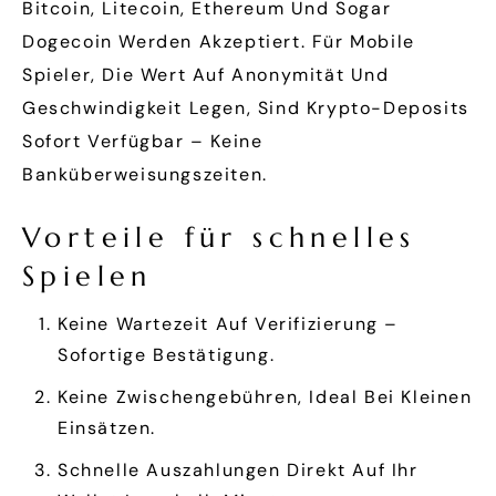
Bitcoin, Litecoin, Ethereum Und Sogar
Dogecoin Werden Akzeptiert. Für Mobile
Spieler, Die Wert Auf Anonymität Und
Geschwindigkeit Legen, Sind Krypto-Deposits
Sofort Verfügbar – Keine
Banküberweisungszeiten.
Vorteile für schnelles
Spielen
Keine Wartezeit Auf Verifizierung –
Sofortige Bestätigung.
Keine Zwischengebühren, Ideal Bei Kleinen
Einsätzen.
Schnelle Auszahlungen Direkt Auf Ihr