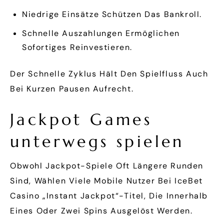
Niedrige Einsätze Schützen Das Bankroll.
Schnelle Auszahlungen Ermöglichen
Sofortiges Reinvestieren.
Der Schnelle Zyklus Hält Den Spielfluss Auch
Bei Kurzen Pausen Aufrecht.
Jackpot Games
unterwegs spielen
Obwohl Jackpot-Spiele Oft Längere Runden
Sind, Wählen Viele Mobile Nutzer Bei IceBet
Casino „instant Jackpot“-Titel, Die Innerhalb
Eines Oder Zwei Spins Ausgelöst Werden.