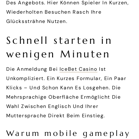
Des Angebots. Hier Können Spieler In Kurzen,
Wiederholten Besuchen Rasch Ihre
Glückssträhne Nutzen.
Schnell starten in
wenigen Minuten
Die Anmeldung Bei
IceBet Casino
Ist
Unkompliziert. Ein Kurzes Formular, Ein Paar
Klicks – Und Schon Kann Es Losgehen. Die
Mehrsprachige Oberfläche Ermöglicht Die
Wahl Zwischen Englisch Und Ihrer
Muttersprache Direkt Beim Einstieg.
Warum mobile gameplay