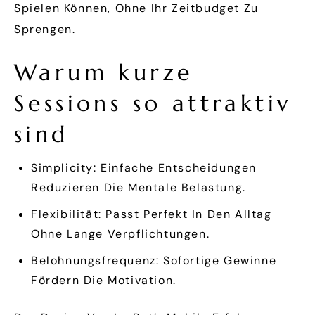
Spielen Können, Ohne Ihr Zeitbudget Zu
Sprengen.
Warum kurze
Sessions so attraktiv
sind
Simplicity: Einfache Entscheidungen
Reduzieren Die Mentale Belastung.
Flexibilität: Passt Perfekt In Den Alltag
Ohne Lange Verpflichtungen.
Belohnungsfrequenz: Sofortige Gewinne
Fördern Die Motivation.