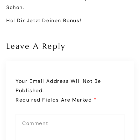
Schon.
Hol Dir Jetzt Deinen Bonus!
Leave A Reply
Your Email Address Will Not Be
Published.
Required Fields Are Marked
*