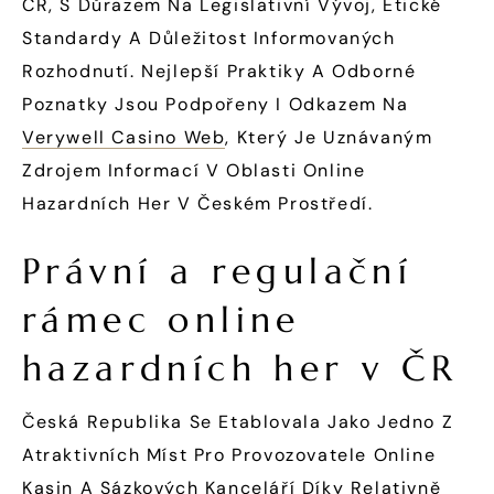
ČR, S Důrazem Na Legislativní Vývoj, Etické
Standardy A Důležitost Informovaných
Rozhodnutí. Nejlepší Praktiky A Odborné
Poznatky Jsou Podpořeny I Odkazem Na
Verywell Casino Web
, Který Je Uznávaným
Zdrojem Informací V Oblasti Online
Hazardních Her V Českém Prostředí.
Právní a regulační
rámec online
hazardních her v ČR
Česká Republika Se Etablovala Jako Jedno Z
Atraktivních Míst Pro Provozovatele Online
Kasin A Sázkových Kanceláří Díky Relativně