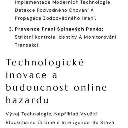
Implementace Moderních Technologie
Detekce Podvodného Chování A
Propagace Zodpovědného Hraní.
Prevence Praní Špinavých Peněz:
Striktní Kontrola Identity A Monitorování
Transakcí.
Technologické
inovace a
budoucnost online
hazardu
Vývoj Technologie, Například Využití
Blockchainu Či Umělé Inteligence, Se Stává