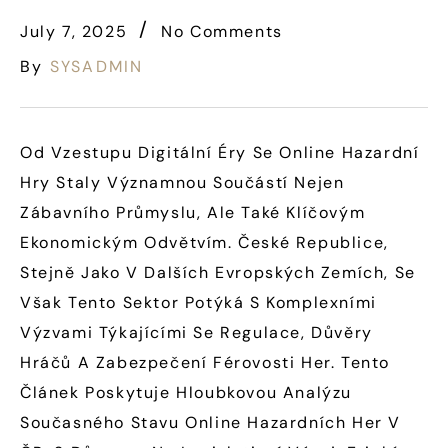
July 7, 2025
No Comments
By
SYSADMIN
Od Vzestupu Digitální Éry Se Online Hazardní
Hry Staly Významnou Součástí Nejen
Zábavního Průmyslu, Ale Také Klíčovým
Ekonomickým Odvětvím. České Republice,
Stejně Jako V Dalších Evropských Zemích, Se
Však Tento Sektor Potýká S Komplexními
Výzvami Týkajícími Se Regulace, Důvěry
Hráčů A Zabezpečení Férovosti Her. Tento
Článek Poskytuje Hloubkovou Analýzu
Současného Stavu Online Hazardních Her V