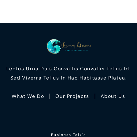
Lectus Urna Duis Convallis Convallis Tellus Id.
Sed Viverra Tellus In Hac Habitasse Platea.
What We Do
Our Projects
About Us
Business Talk's