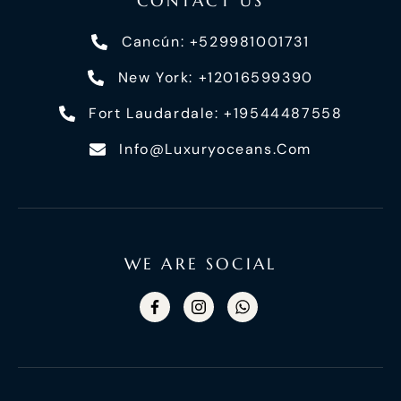
CONTACT US
Cancún: +529981001731
New York: +12016599390
Fort Laudardale: +19544487558
Info@luxuryoceans.com
WE ARE SOCIAL