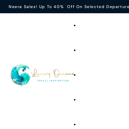
Neera Sales! Up To 40% Off On Selected Departur