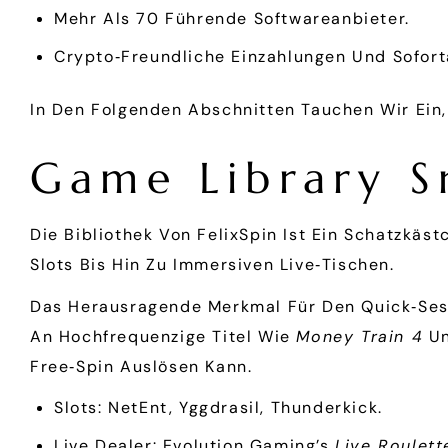
Mehr Als 70 Führende Softwareanbieter.
Crypto‑freundliche Einzahlungen Und Sofor
In Den Folgenden Abschnitten Tauchen Wir Ein
Game Library S
Die Bibliothek Von FelixSpin Ist Ein Schatzkä
Slots Bis Hin Zu Immersiven Live‑Tischen.
Das Herausragende Merkmal Für Den Quick‑Sessi
An Hochfrequenzige Titel Wie
Money Train 4
U
Free‑Spin Auslösen Kann.
Slots: NetEnt, Yggdrasil, Thunderkick.
Live Dealer: Evolution Gaming’s
Live Roulett