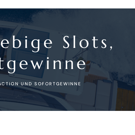
ebige Slots,
rtgewinne
E-ACTION UND SOFORTGEWINNE