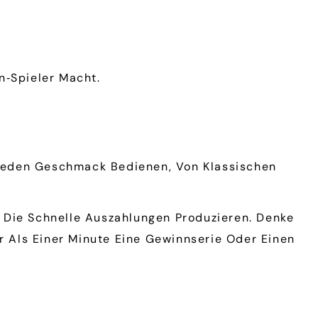
n‑Spieler Macht.
e Jeden Geschmack Bedienen, Von Klassischen
 Die Schnelle Auszahlungen Produzieren. Denke
r Als Einer Minute Eine Gewinnserie Oder Einen