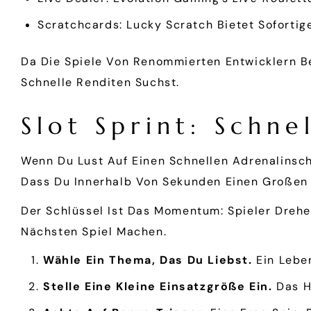
Scratchcards: Lucky Scratch Bietet Sofortig
Da Die Spiele Von Renommierten Entwicklern B
Schnelle Renditen Suchst.
Slot Sprint: Schne
Wenn Du Lust Auf Einen Schnellen Adrenalinschu
Dass Du Innerhalb Von Sekunden Einen Großen
Der Schlüssel Ist Das Momentum: Spieler Drehe
Nächsten Spiel Machen.
Wähle Ein Thema, Das Du Liebst.
Ein Leben
Stelle Eine Kleine Einsatzgröße Ein.
Das Hä