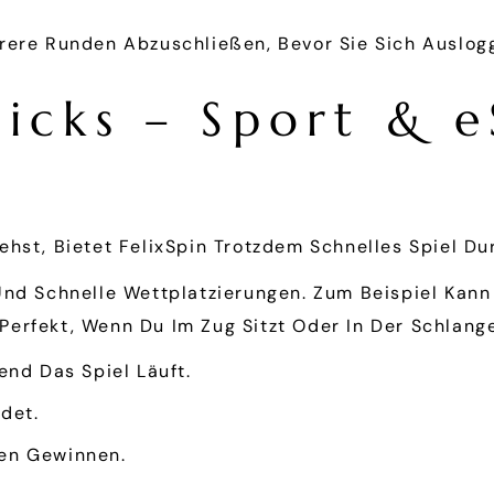
rere Runden Abzuschließen, Bevor Sie Sich Auslogg
Picks – Sport & e
ehst, Bietet FelixSpin Trotzdem Schnelles Spiel D
nd Schnelle Wettplatzierungen. Zum Beispiel Kann 
erfekt, Wenn Du Im Zug Sitzt Oder In Der Schlange
nd Das Spiel Läuft.
det.
en Gewinnen.