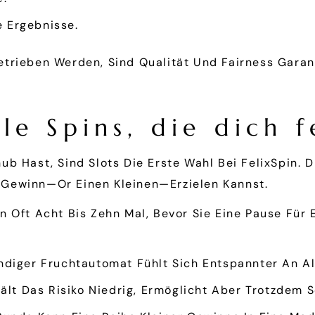
e Ergebnisse.
etrieben Werden, Sind Qualität Und Fairness Gara
lle Spins, die dich f
b Hast, Sind Slots Die Erste Wahl Bei FelixSpin. 
 Gewinn—Or Einen Kleinen—Erzielen Kannst.
n Oft Acht Bis Zehn Mal, Bevor Sie Eine Pause Für
diger Fruchtautomat Fühlt Sich Entspannter An Al
lt Das Risiko Niedrig, Ermöglicht Aber Trotzdem S