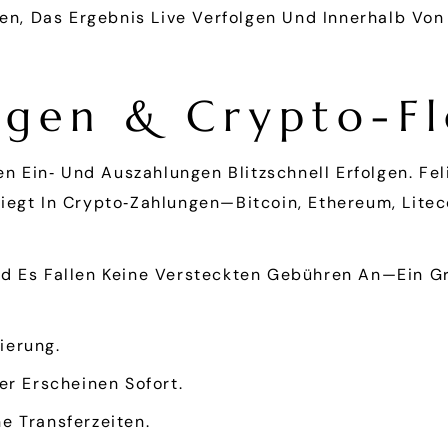
eren, Das Ergebnis Live Verfolgen Und Innerhalb V
ngen & Crypto-F
sen Ein‑ Und Auszahlungen Blitzschnell Erfolgen. F
iegt In Crypto‑Zahlungen—Bitcoin, Ethereum, Lite
d Es Fallen Keine Versteckten Gebühren An—Ein Gro
ierung.
r Erscheinen Sofort.
e Transferzeiten.