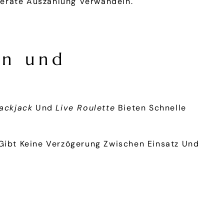
derate Auszahlung Verwandeln.
en und
lackjack
Und
Live Roulette
Bieten Schnelle
 Gibt Keine Verzögerung Zwischen Einsatz Und