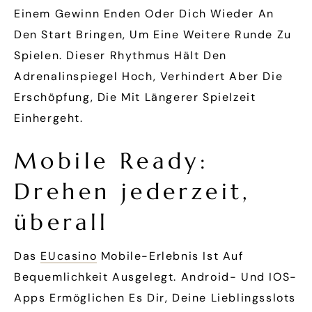
Einem Gewinn Enden Oder Dich Wieder An
Den Start Bringen, Um Eine Weitere Runde Zu
Spielen. Dieser Rhythmus Hält Den
Adrenalinspiegel Hoch, Verhindert Aber Die
Erschöpfung, Die Mit Längerer Spielzeit
Einhergeht.
Mobile Ready:
Drehen jederzeit,
überall
Das
EUcasino
Mobile-Erlebnis Ist Auf
Bequemlichkeit Ausgelegt. Android- Und IOS-
Apps Ermöglichen Es Dir, Deine Lieblingsslots