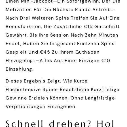
Einen Mini‑jackpot—Ein Sofortgewinn, Der Die
Motivation Für Die Nächste Runde Antreibt.
Nach Drei Weiteren Spins Treffen Sie Auf Eine
Bonusfunktion, Die Zusätzliche €15 Gutschrift
Gewährt. Bis Ihre Session Nach Zehn Minuten
Endet, Haben Sie Insgesamt Fünfzehn Spins
Gespielt Und €45 Zu Ihrem Guthaben
Hinzugefügt—Alles Aus Einer Einzigen €10
Einzahlung.
Dieses Ergebnis Zeigt, Wie Kurze,
Hochintensive Spiele Beachtliche Kurzfristige
Gewinne Erzielen Können, Ohne Langfristige
Verpflichtungen Einzugehen.
Schnell drehen? Hol