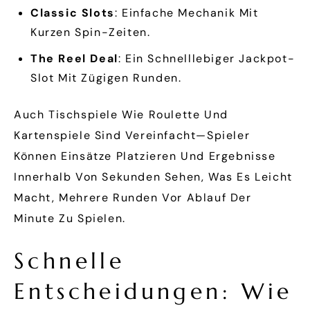
Classic Slots
: Einfache Mechanik Mit
Kurzen Spin-Zeiten.
The Reel Deal
: Ein Schnelllebiger Jackpot-
Slot Mit Zügigen Runden.
Auch Tischspiele Wie Roulette Und
Kartenspiele Sind Vereinfacht—Spieler
Können Einsätze Platzieren Und Ergebnisse
Innerhalb Von Sekunden Sehen, Was Es Leicht
Macht, Mehrere Runden Vor Ablauf Der
Minute Zu Spielen.
Schnelle
Entscheidungen: Wie