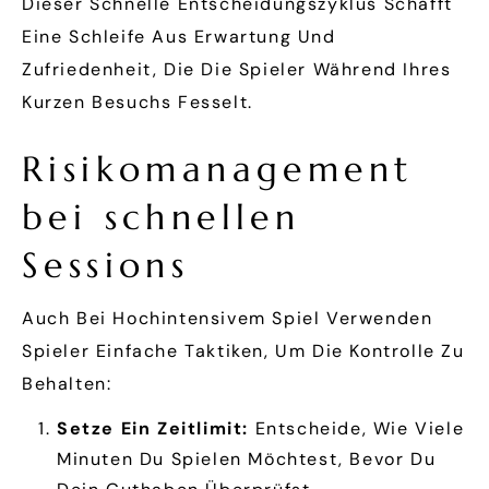
Dieser Schnelle Entscheidungszyklus Schafft
Eine Schleife Aus Erwartung Und
Zufriedenheit, Die Die Spieler Während Ihres
Kurzen Besuchs Fesselt.
Risikomanagement
bei schnellen
Sessions
Auch Bei Hochintensivem Spiel Verwenden
Spieler Einfache Taktiken, Um Die Kontrolle Zu
Behalten:
Setze Ein Zeitlimit:
Entscheide, Wie Viele
Minuten Du Spielen Möchtest, Bevor Du