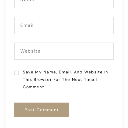
Save My Name, Email, And Website In
This Browser For The Next Time I
Comment.