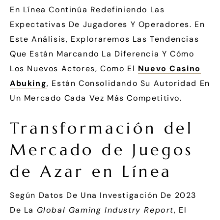
En Línea Continúa Redefiniendo Las
Expectativas De Jugadores Y Operadores. En
Este Análisis, Exploraremos Las Tendencias
Que Están Marcando La Diferencia Y Cómo
Los Nuevos Actores, Como El
Nuevo Casino
Abuking
, Están Consolidando Su Autoridad En
Un Mercado Cada Vez Más Competitivo.
Transformación del
Mercado de Juegos
de Azar en Línea
Según Datos De Una Investigación De 2023
De La
Global Gaming Industry Report
, El