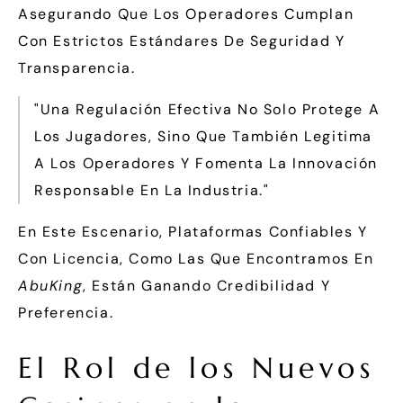
Asegurando Que Los Operadores Cumplan
Con Estrictos Estándares De Seguridad Y
Transparencia.
"Una Regulación Efectiva No Solo Protege A
Los Jugadores, Sino Que También Legitima
A Los Operadores Y Fomenta La Innovación
Responsable En La Industria."
En Este Escenario, Plataformas Confiables Y
Con Licencia, Como Las Que Encontramos En
AbuKing
, Están Ganando Credibilidad Y
Preferencia.
El Rol de los Nuevos