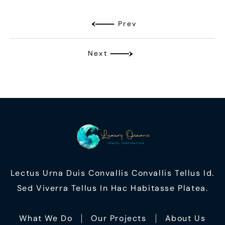
Prev
Next
Lectus Urna Duis Convallis Convallis Tellus Id.
Sed Viverra Tellus In Hac Habitasse Platea.
What We Do
Our Projects
About Us