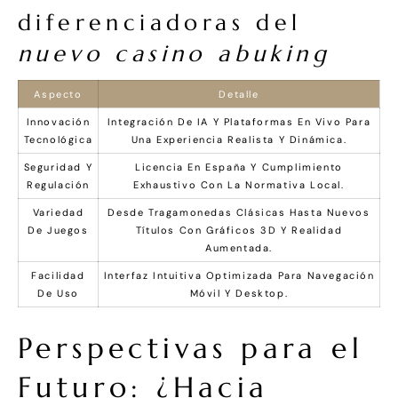
diferenciadoras del
nuevo casino abuking
Aspecto
Detalle
Innovación
Integración De IA Y Plataformas En Vivo Para
Tecnológica
Una Experiencia Realista Y Dinámica.
Seguridad Y
Licencia En España Y Cumplimiento
Regulación
Exhaustivo Con La Normativa Local.
Variedad
Desde Tragamonedas Clásicas Hasta Nuevos
De Juegos
Títulos Con Gráficos 3D Y Realidad
Aumentada.
Facilidad
Interfaz Intuitiva Optimizada Para Navegación
De Uso
Móvil Y Desktop.
Perspectivas para el
Futuro: ¿Hacia