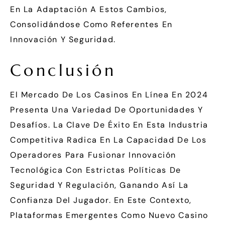
En La Adaptación A Estos Cambios,
Consolidándose Como Referentes En
Innovación Y Seguridad.
Conclusión
El Mercado De Los Casinos En Línea En 2024
Presenta Una Variedad De Oportunidades Y
Desafíos. La Clave De Éxito En Esta Industria
Competitiva Radica En La Capacidad De Los
Operadores Para Fusionar Innovación
Tecnológica Con Estrictas Políticas De
Seguridad Y Regulación, Ganando Así La
Confianza Del Jugador. En Este Contexto,
Plataformas Emergentes Como Nuevo Casino