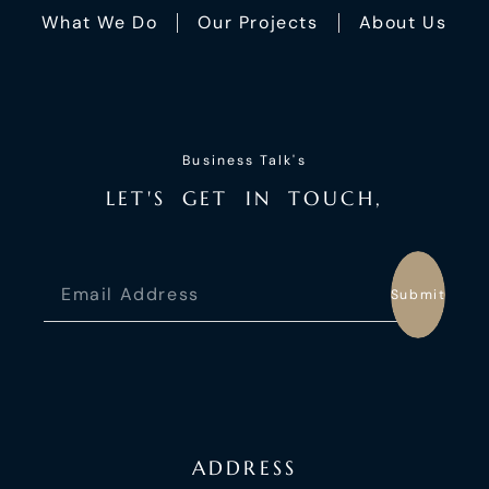
What We Do
Our Projects
About Us
Business Talk's
L
E
T
'
S
G
E
T
I
N
T
O
U
C
H
,
Submit
ADDRESS