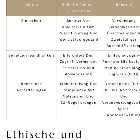
Aspekt
Rolle Im Online-
Beispiel
Glücksspiel
Sicherheit
Schützt Vor
Verwendung
Unautorisiertem
Verschlüsselter
Zugriff, Betrug Und
Übertragungen 
Identitätsdiebstahl
Zweistufiger
Authentifizierun
Benutzerfreundlichkeit
Erleichtert Den
Einfache Login
Zugriff, Vermeidet
Formate Mit Sozia
Frustration Und
Medien Oder Sing
Abwanderung
Sign-On (SSO)
Rechtliche
Sicherstellung Der
Datenschutz Dur
Anforderungen
Compliance Mit
DSGVO-Konformit
Nationalen Und
Und
EU-Regulierungen
Verantwortungsvol
Spiel-
Kontoverwaltun
Ethische und