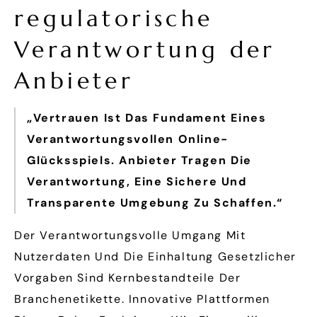
regulatorische
Verantwortung der
Anbieter
„Vertrauen Ist Das Fundament Eines
Verantwortungsvollen Online-
Glücksspiels. Anbieter Tragen Die
Verantwortung, Eine Sichere Und
Transparente Umgebung Zu Schaffen.“
Der Verantwortungsvolle Umgang Mit
Nutzerdaten Und Die Einhaltung Gesetzlicher
Vorgaben Sind Kernbestandteile Der
Branchenetikette. Innovative Plattformen