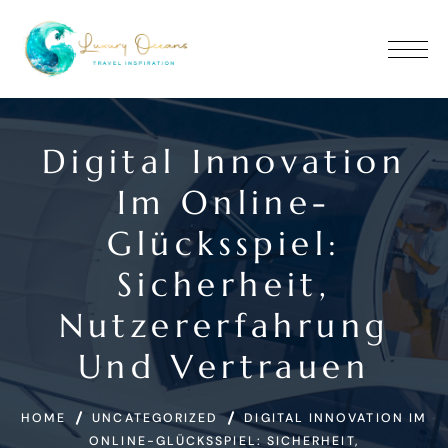
Digital Innovation
Im Online-
Glücksspiel:
Sicherheit,
Nutzererfahrung
Und Vertrauen
HOME
UNCATEGORIZED
DIGITAL INNOVATION IM
ONLINE-GLÜCKSSPIEL: SICHERHEIT,