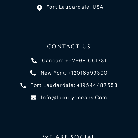
Fort Laudardale, USA
CONTACT US
Cancún: +529981001731
New York: +12016599390
Fort Laudardale: +19544487558
Info@luxuryoceans.com
WE ARE SOCIAL