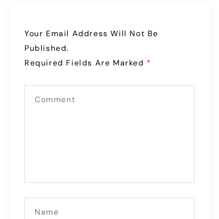
Your Email Address Will Not Be
Published.
Required Fields Are Marked
*