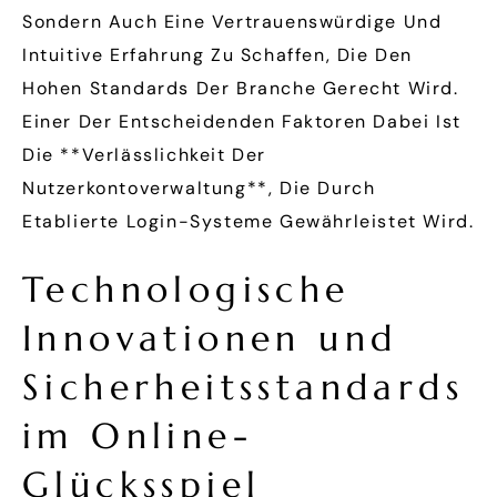
Sondern Auch Eine Vertrauenswürdige Und
Intuitive Erfahrung Zu Schaffen, Die Den
Hohen Standards Der Branche Gerecht Wird.
Einer Der Entscheidenden Faktoren Dabei Ist
Die **Verlässlichkeit Der
Nutzerkontoverwaltung**, Die Durch
Etablierte Login-Systeme Gewährleistet Wird.
Technologische
Innovationen und
Sicherheitsstandards
im Online-
Glücksspiel