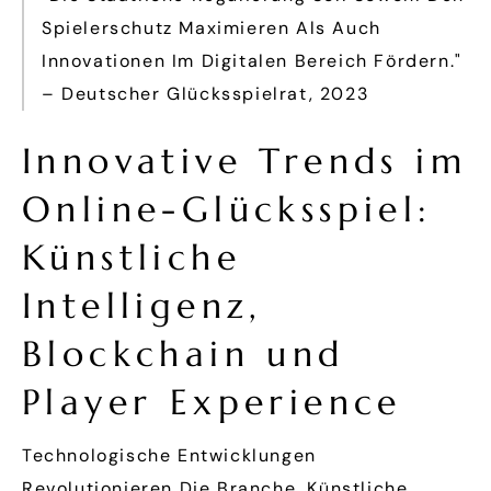
Spielerschutz Maximieren Als Auch
Innovationen Im Digitalen Bereich Fördern."
– Deutscher Glücksspielrat, 2023
Innovative Trends im
Online-Glücksspiel:
Künstliche
Intelligenz,
Blockchain und
Player Experience
Technologische Entwicklungen
Revolutionieren Die Branche. Künstliche