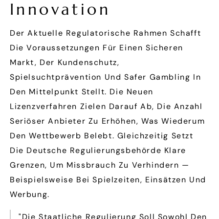
Innovation
Der Aktuelle Regulatorische Rahmen Schafft
Die Voraussetzungen Für Einen Sicheren
Markt, Der Kundenschutz,
Spielsuchtprävention Und Safer Gambling In
Den Mittelpunkt Stellt. Die Neuen
Lizenzverfahren Zielen Darauf Ab, Die Anzahl
Seriöser Anbieter Zu Erhöhen, Was Wiederum
Den Wettbewerb Belebt. Gleichzeitig Setzt
Die Deutsche Regulierungsbehörde Klare
Grenzen, Um Missbrauch Zu Verhindern —
Beispielsweise Bei Spielzeiten, Einsätzen Und
Werbung.
"Die Staatliche Regulierung Soll Sowohl Den