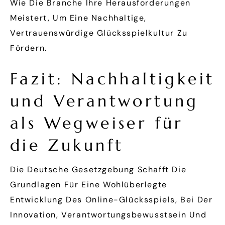
Wie Die Branche Ihre Herausforderungen
Meistert, Um Eine Nachhaltige,
Vertrauenswürdige Glücksspielkultur Zu
Fördern.
Fazit: Nachhaltigkeit
und Verantwortung
als Wegweiser für
die Zukunft
Die Deutsche Gesetzgebung Schafft Die
Grundlagen Für Eine Wohlüberlegte
Entwicklung Des Online-Glücksspiels, Bei Der
Innovation, Verantwortungsbewusstsein Und