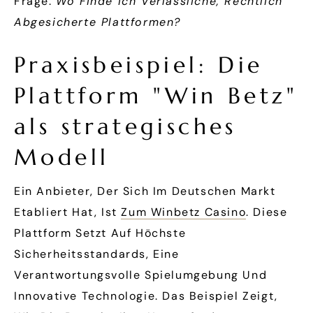
Frage:
Wo Finde Ich Verlässliche, Rechtlich
Abgesicherte Plattformen?
Praxisbeispiel: Die
Plattform "Win Betz"
als strategisches
Modell
Ein Anbieter, Der Sich Im Deutschen Markt
Etabliert Hat, Ist
Zum Winbetz Casino
. Diese
Plattform Setzt Auf Höchste
Sicherheitsstandards, Eine
Verantwortungsvolle Spielumgebung Und
Innovative Technologie. Das Beispiel Zeigt,