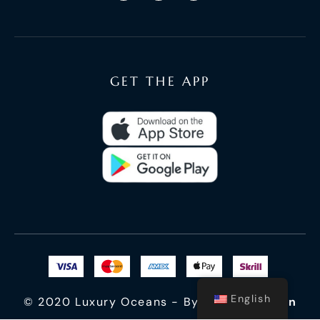
GET THE APP
English
© 2020 Luxury Oceans - By
Carlos Kantun