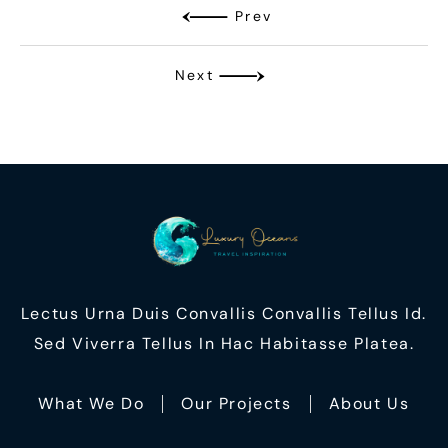
Prev
Next
Lectus Urna Duis Convallis Convallis Tellus Id.
Sed Viverra Tellus In Hac Habitasse Platea.
What We Do
Our Projects
About Us