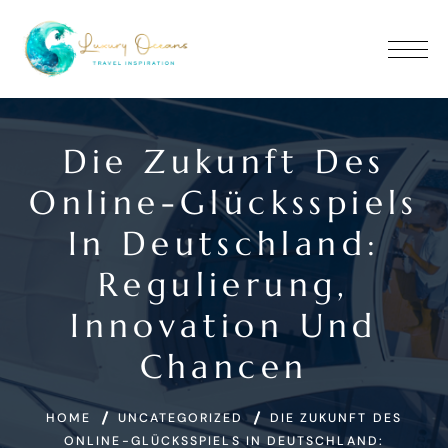
Die Zukunft Des
Online-Glücksspiels
In Deutschland:
Regulierung,
Innovation Und
Chancen
HOME
UNCATEGORIZED
DIE ZUKUNFT DES
ONLINE-GLÜCKSSPIELS IN DEUTSCHLAND: