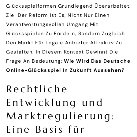
Glücksspielformen Grundlegend Überarbeitet.
Ziel Der Reform Ist Es, Nicht Nur Einen
Verantwortungsvollen Umgang Mit
Glücksspielen Zu Fördern, Sondern Zugleich
Den Markt Für Legale Anbieter Attraktiv Zu
Gestalten. In Diesem Kontext Gewinnt Die
Frage An Bedeutung:
Wie Wird Das Deutsche
Online-Glücksspiel In Zukunft Aussehen?
Rechtliche
Entwicklung und
Marktregulierung:
Eine Basis für