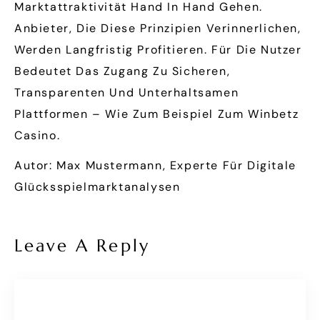
Marktattraktivität Hand In Hand Gehen.
Anbieter, Die Diese Prinzipien Verinnerlichen,
Werden Langfristig Profitieren. Für Die Nutzer
Bedeutet Das Zugang Zu Sicheren,
Transparenten Und Unterhaltsamen
Plattformen – Wie Zum Beispiel Zum Winbetz
Casino.
Autor: Max Mustermann, Experte Für Digitale
Glücksspielmarktanalysen
Leave A Reply