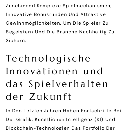
Zunehmend Komplexe Spielmechanismen,
Innovative Bonusrunden Und Attraktive
Gewinnmöglichkeiten, Um Die Spieler Zu
Begeistern Und Die Branche Nachhaltig Zu
Sichern.
Technologische
Innovationen und
das Spielverhalten
der Zukunft
In Den Letzten Jahren Haben Fortschritte Bei
Der Grafik, Künstlichen Intelligenz (KI) Und
Blockchain-Technologien Das Portfolio Der