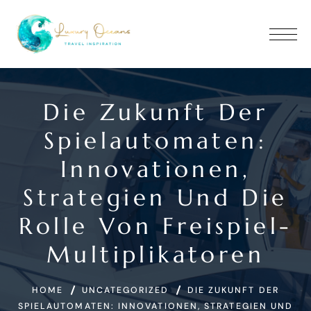
Die Zukunft Der
Spielautomaten:
Innovationen,
Strategien Und Die
Rolle Von Freispiel-
Multiplikatoren
HOME
UNCATEGORIZED
DIE ZUKUNFT DER
SPIELAUTOMATEN: INNOVATIONEN, STRATEGIEN UND