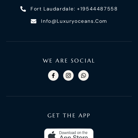
Fort Laudardale: +19544487558
Info@luxuryoceans.com
WE ARE SOCIAL
GET THE APP