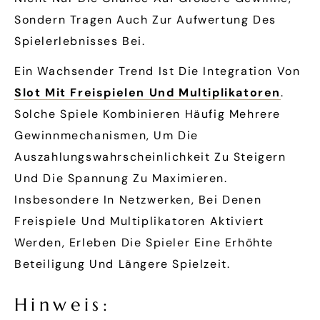
Sondern Tragen Auch Zur Aufwertung Des
Spielerlebnisses Bei.
Ein Wachsender Trend Ist Die Integration Von
Slot Mit Freispielen Und Multiplikatoren
.
Solche Spiele Kombinieren Häufig Mehrere
Gewinnmechanismen, Um Die
Auszahlungswahrscheinlichkeit Zu Steigern
Und Die Spannung Zu Maximieren.
Insbesondere In Netzwerken, Bei Denen
Freispiele Und Multiplikatoren Aktiviert
Werden, Erleben Die Spieler Eine Erhöhte
Beteiligung Und Längere Spielzeit.
Hinweis: