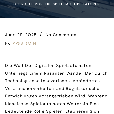
DIE ROLLE VON FREISPIEL-MULTIPLIKATOREN
June 29, 2025
No Comments
By
SYSADMIN
Die Welt Der Digitalen Spielautomaten
Unterliegt Einem Rasanten Wandel, Der Durch
Technologische Innovationen, Verändertes
Verbraucherverhalten Und Regulatorische
Entwicklungen Vorangetrieben Wird. Während
Klassische Spielautomaten Weiterhin Eine
Bedeutende Rolle Spielen, Etablieren Sich