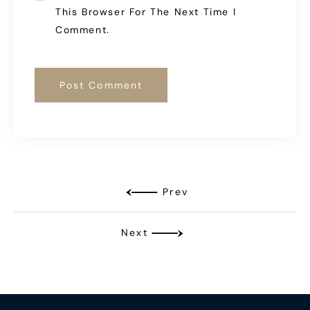
This Browser For The Next Time I
Comment.
Prev
Next