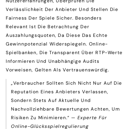
Nutzererfahrungen, Überprüfen Die
Verlässlichkeit Der Anbieter Und Stellen Die
Fairness Der Spiele Sicher. Besonders
Relevant Ist Die Betrachtung Der
Auszahlungsquoten, Da Diese Das Echte
Gewinnpotenzial Widerspiegeln. Online-
Spielbanken, Die Transparent Über RTP-Werte
Informieren Und Unabhängige Audits
Vorweisen, Gelten Als Vertrauenswürdig.
„Verbraucher Sollten Sich Nicht Nur Auf Die
Reputation Eines Anbieters Verlassen,
Sondern Stets Auf Aktuelle Und
Nachvollziehbare Bewertungen Achten, Um
Risiken Zu Minimieren.“ —
Experte Für
Online-Glücksspielregulierung