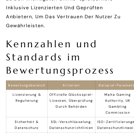
Inklusive Lizenzierten Und Geprüften
Anbietern, Um Das Vertrauen Der Nutzer Zu
Gewährleisten.
Kennzahlen und
Standards im
Bewertungsprozess
Bewertungsbereich
Kriterien
Beispiel-Paramet
Lizenzierung &
Offizielle Glücksspiel-
Malta Gaming
Regulierung
Lizenzen, Überprüfung
Authority, UK
Durch Behörden
Gambling
Commission
Sicherheit &
SSL-Verschlüsselung,
ISO-Zertifizierung
Datenschutz
Datenschutzrichtlinien
Datenschutzhinwei