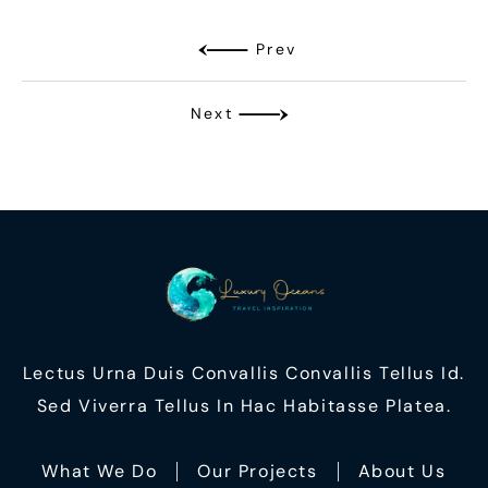
Prev
Next
Lectus Urna Duis Convallis Convallis Tellus Id.
Sed Viverra Tellus In Hac Habitasse Platea.
What We Do
Our Projects
About Us