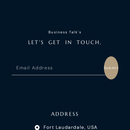
Business Talk's
L
E
T
'
S
G
E
T
I
N
T
O
U
C
H
,
Submit
ADDRESS
Fort Laudardale, USA