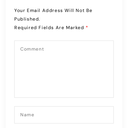
Your Email Address Will Not Be
Published.
Required Fields Are Marked
*