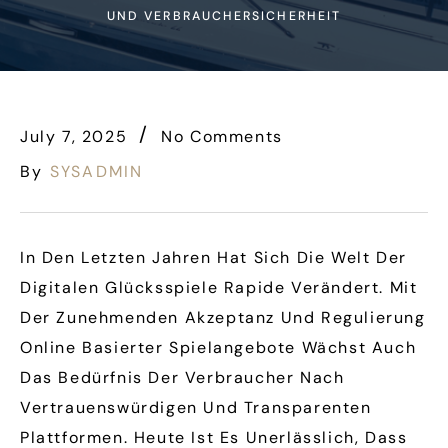
UND VERBRAUCHERSICHERHEIT
July 7, 2025
No Comments
By
SYSADMIN
In Den Letzten Jahren Hat Sich Die Welt Der
Digitalen Glücksspiele Rapide Verändert. Mit
Der Zunehmenden Akzeptanz Und Regulierung
Online Basierter Spielangebote Wächst Auch
Das Bedürfnis Der Verbraucher Nach
Vertrauenswürdigen Und Transparenten
Plattformen. Heute Ist Es Unerlässlich, Dass