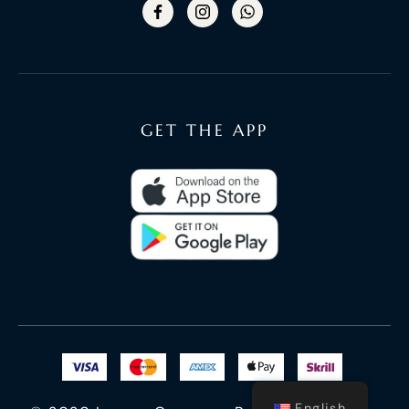
GET THE APP
English