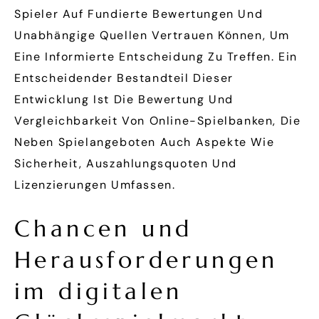
Spieler Auf Fundierte Bewertungen Und
Unabhängige Quellen Vertrauen Können, Um
Eine Informierte Entscheidung Zu Treffen. Ein
Entscheidender Bestandteil Dieser
Entwicklung Ist Die Bewertung Und
Vergleichbarkeit Von Online-Spielbanken, Die
Neben Spielangeboten Auch Aspekte Wie
Sicherheit, Auszahlungsquoten Und
Lizenzierungen Umfassen.
Chancen und
Herausforderungen
im digitalen