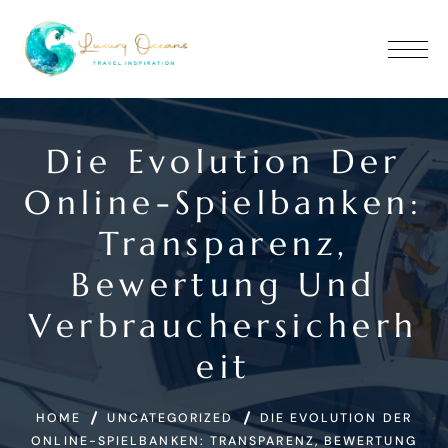
Die Evolution Der
Online-Spielbanken:
Transparenz,
Bewertung Und
Verbrauchersicherh
Eit
HOME
UNCATEGORIZED
DIE EVOLUTION DER
ONLINE-SPIELBANKEN: TRANSPARENZ, BEWERTUNG