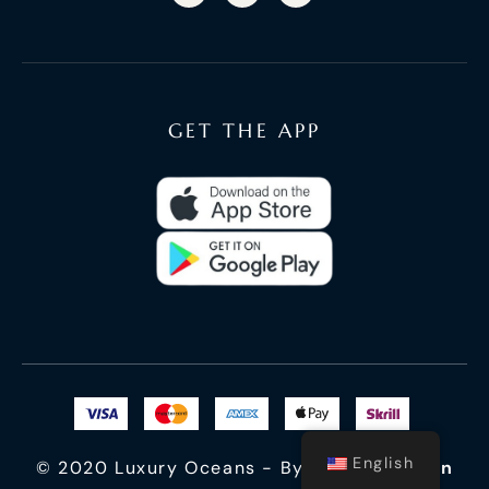
GET THE APP
English
© 2020 Luxury Oceans - By
Carlos Kantun