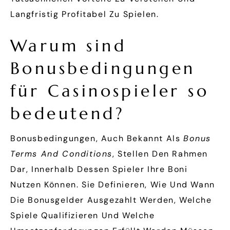
Langfristig Profitabel Zu Spielen.
Warum sind
Bonusbedingungen
für Casinospieler so
bedeutend?
Bonusbedingungen, Auch Bekannt Als
Bonus
Terms And Conditions
, Stellen Den Rahmen
Dar, Innerhalb Dessen Spieler Ihre Boni
Nutzen Können. Sie Definieren, Wie Und Wann
Die Bonusgelder Ausgezahlt Werden, Welche
Spiele Qualifizieren Und Welche