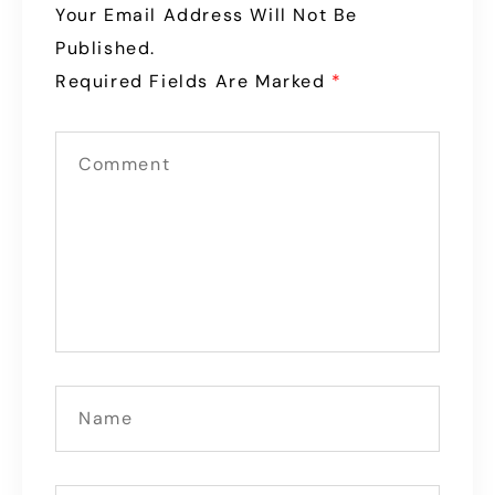
Your Email Address Will Not Be
Published.
Required Fields Are Marked
*