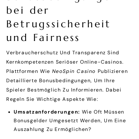
bei der
Betrugssicherheit
und Fairness
Verbraucherschutz Und Transparenz Sind
Kernkompetenzen Seriöser Online-Casinos.
Plattformen Wie
NeoSpin Casino
Publizieren
Detaillierte Bonusbedingungen, Um Ihre
Spieler Bestmöglich Zu Informieren. Dabei
Regeln Sie Wichtige Aspekte Wie:
Umsatzanforderungen:
Wie Oft Müssen
Bonusgelder Umgesetzt Werden, Um Eine
Auszahlung Zu Ermöglichen?