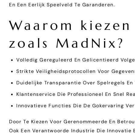
En Een Eerlijk Speelveld Te Garanderen.
Waarom kiezen 
zoals MadNix?
Volledig Gereguleerd En Gelicentieerd Volg
Strikte Veiligheidsprotocollen Voor Gegeve
Duidelijke Transparantie Over Spelregels En
Klantenservice Die Professioneel En Snel Re
Innovatieve Functies Die De Gokervaring Ver
Door Te Kiezen Voor Gerenommeerde En Betrouw
Ook Een Verantwoorde Industrie Die Innovatie E