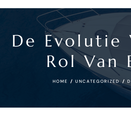
De Evolutie
Rol Van 
HOME
UNCATEGORIZED
D