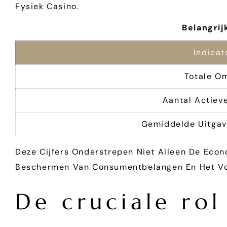
Fysiek Casino.
Belangrij
Indicat
Totale O
Aantal Actiev
Gemiddelde Uitgav
Deze Cijfers Onderstrepen Niet Alleen De Econ
Beschermen Van Consumentbelangen En Het Voor
De cruciale rol