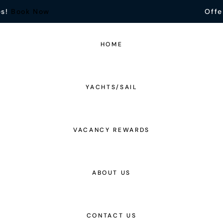
es!
Book Now
Offe
HOME
YACHTS/SAIL
VACANCY REWARDS
ABOUT US
CONTACT US