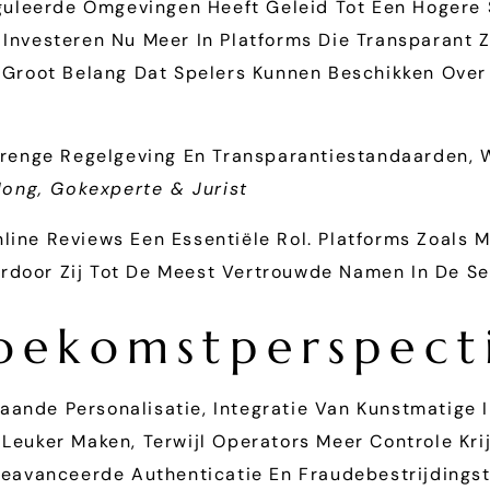
uleerde Omgevingen Heeft Geleid Tot Een Hogere 
 Investeren Nu Meer In Platforms Die Transparant Z
an Groot Belang Dat Spelers Kunnen Beschikken Ov
trenge Regelgeving En Transparantiestandaarden, 
Jong, Gokexperte & Jurist
nline Reviews Een Essentiële Rol. Platforms Zoals
rdoor Zij Tot De Meest Vertrouwde Namen In De Se
toekomstperspect
ande Personalisatie, Integratie Van Kunstmatige I
 Leuker Maken, Terwijl Operators Meer Controle Kr
eavanceerde Authenticatie En Fraudebestrijdings