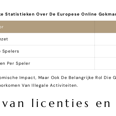
ke Statistieken Over De Europese Online Gokma
or
mzet
e Spelers
en Per Speler
omische Impact, Maar Ook De Belangrijke Rol Die G
komen Van Illegale Activiteiten.
 van licenties e