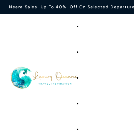
Neera Sales! Up To 40% Off On Selected Departur