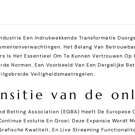
industrie Een Indrukwekkende Transformatie Door
umentenverwachtingen. Het Belang Van Betrouwbare
rs Is Het Essentieel Om Te Kunnen Vertrouwen Op P
erde Normen. Een Voorbeeld Van Een Dergelijke Be
itgebreide Veiligheidsmaatregelen.
ansitie van de on
d Betting Association (EGBA) Heeft De Europese 
 Continue Evolutie En Groei. Deze Expansie Wordt
rafische Kwaliteit, En Live Streaming Functionali