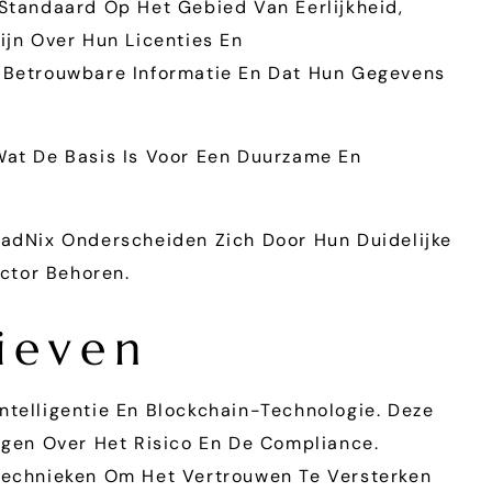
Standaard Op Het Gebied Van Eerlijkheid,
ijn Over Hun Licenties En
er Betrouwbare Informatie En Dat Hun Gegevens
Wat De Basis Is Voor Een Duurzame En
 MadNix Onderscheiden Zich Door Hun Duidelijke
ctor Behoren.
ieven
ntelligentie En Blockchain-Technologie. Deze
ijgen Over Het Risico En De Compliance.
technieken Om Het Vertrouwen Te Versterken