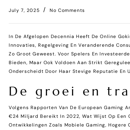
July 7, 2025
No Comments
In De Afgelopen Decennia Heeft De Online Gok
Innovaties, Regelgeving En Veranderende Cons
Zo Groot Geweest. Voor Spelers En Investeerde
Bieden, Maar Ook Voldoen Aan Strikt Geregule
Onderscheidt Door Haar Stevige Reputatie En U
De groei en tr
Volgens Rapporten Van De European Gaming An
€24 Miljard Bereikt In 2022, Wat Wijst Op Een
Ontwikkelingen Zoals Mobiele Gaming, Hogere G