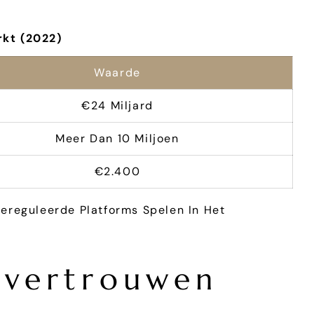
rkt (2022)
Waarde
€24 Miljard
Meer Dan 10 Miljoen
€2.400
ereguleerde Platforms Spelen In Het
n vertrouwen