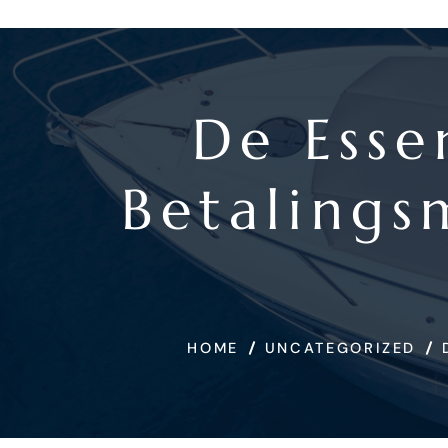
De Esse
Betalings
HOME
UNCATEGORIZED