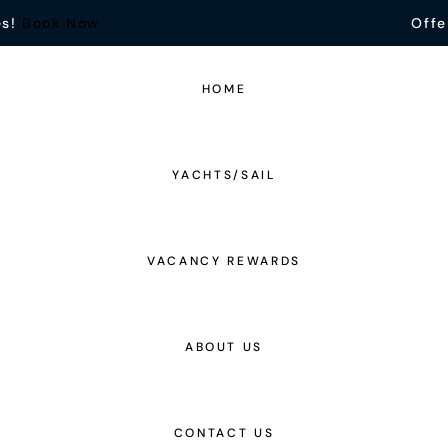
es!
Book Now
Offe
HOME
YACHTS/SAIL
VACANCY REWARDS
ABOUT US
CONTACT US