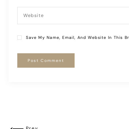
Save My Name, Email, And Website In This B
Prev