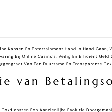
nline Kansen En Entertainment Hand In Hand Gaan,
ing Bij Online Casino’s. Veilig En Efficiënt Geld
ggengraat Van Een Duurzame En Transparante Goki
e van Betalingso
 Gokdiensten Een Aanzienlijke Evolutie Doorgemaak