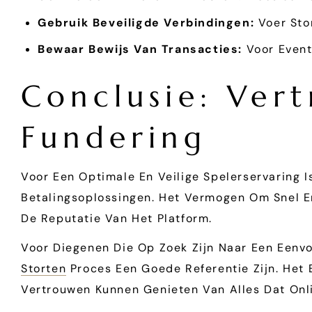
Gebruik Beveiligde Verbindingen:
Voer Stor
Bewaar Bewijs Van Transacties:
Voor Event
Conclusie: Ver
Fundering
Voor Een Optimale En Veilige Spelerservaring I
Betalingsoplossingen. Het Vermogen Om Snel En
De Reputatie Van Het Platform.
Voor Diegenen Die Op Zoek Zijn Naar Een Eenv
Storten
Proces Een Goede Referentie Zijn. Het 
Vertrouwen Kunnen Genieten Van Alles Dat Onl