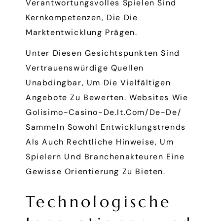
Verantwortungsvolles Spielen Sind
Kernkompetenzen, Die Die
Marktentwicklung Prägen.
Unter Diesen Gesichtspunkten Sind
Vertrauenswürdige Quellen
Unabdingbar, Um Die Vielfältigen
Angebote Zu Bewerten. Websites Wie
Golisimo-Casino-De.it.com/de-De/
Sammeln Sowohl Entwicklungstrends
Als Auch Rechtliche Hinweise, Um
Spielern Und Branchenakteuren Eine
Gewisse Orientierung Zu Bieten.
Technologische