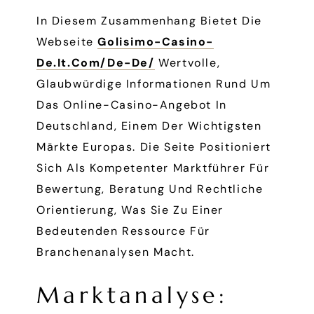
In Diesem Zusammenhang Bietet Die
Webseite
Golisimo-Casino-
De.it.com/de-De/
Wertvolle,
Glaubwürdige Informationen Rund Um
Das Online-Casino-Angebot In
Deutschland, Einem Der Wichtigsten
Märkte Europas. Die Seite Positioniert
Sich Als Kompetenter Marktführer Für
Bewertung, Beratung Und Rechtliche
Orientierung, Was Sie Zu Einer
Bedeutenden Ressource Für
Branchenanalysen Macht.
Marktanalyse: