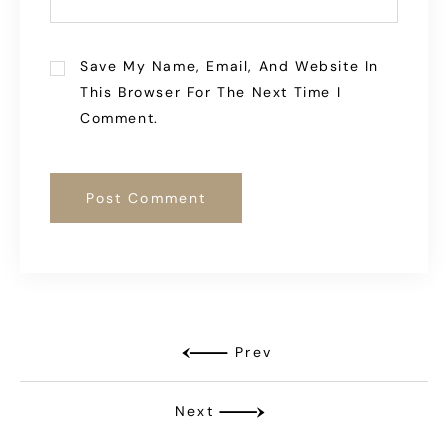
Save My Name, Email, And Website In
This Browser For The Next Time I
Comment.
Prev
Next