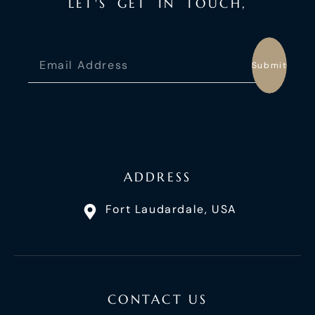
L
E
T
'
S
G
E
T
I
N
T
O
U
C
H
,
Submit
ADDRESS
Fort Laudardale, USA
CONTACT US