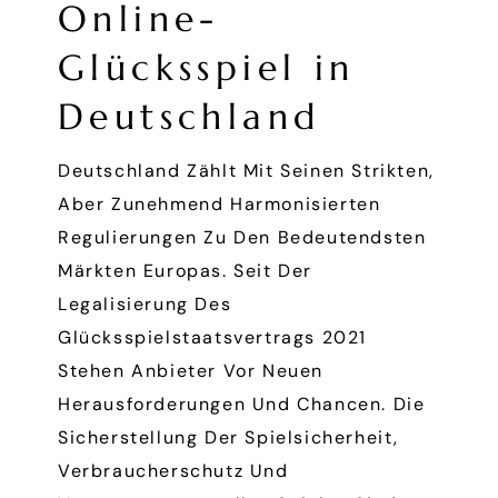
Online-
Glücksspiel in
Deutschland
Deutschland Zählt Mit Seinen Strikten,
Aber Zunehmend Harmonisierten
Regulierungen Zu Den Bedeutendsten
Märkten Europas. Seit Der
Legalisierung Des
Glücksspielstaatsvertrags 2021
Stehen Anbieter Vor Neuen
Herausforderungen Und Chancen. Die
Sicherstellung Der Spielsicherheit,
Verbraucherschutz Und