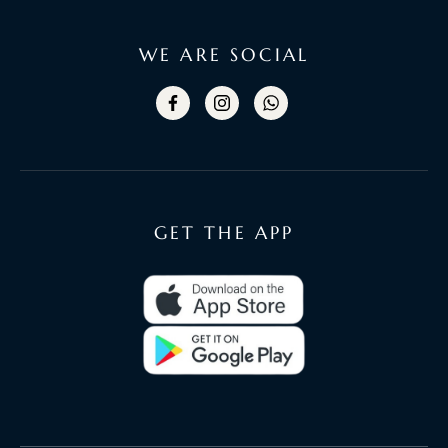
WE ARE SOCIAL
GET THE APP