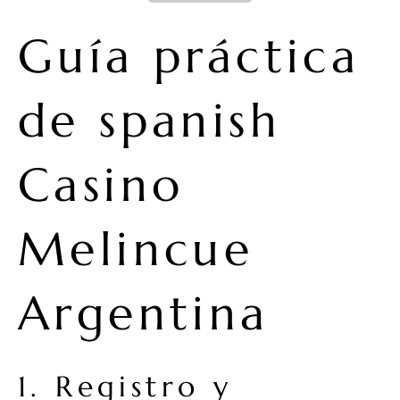
Guía práctica
de spanish
Casino
Melincue
Argentina
1. Registro y