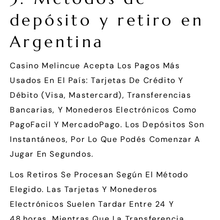
depósito y retiro en
Argentina
Casino Melincue Acepta Los Pagos Más
Usados En El País: Tarjetas De Crédito Y
Débito (Visa, Mastercard), Transferencias
Bancarias, Y Monederos Electrónicos Como
PagoFacil Y MercadoPago. Los Depósitos Son
Instantáneos, Por Lo Que Podés Comenzar A
Jugar En Segundos.
Los Retiros Se Procesan Según El Método
Elegido. Las Tarjetas Y Monederos
Electrónicos Suelen Tardar Entre 24 Y
48 Horas, Mientras Que La Transferencia