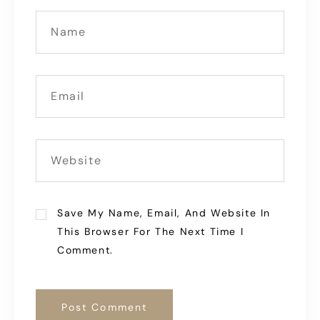
Save My Name, Email, And Website In
This Browser For The Next Time I
Comment.