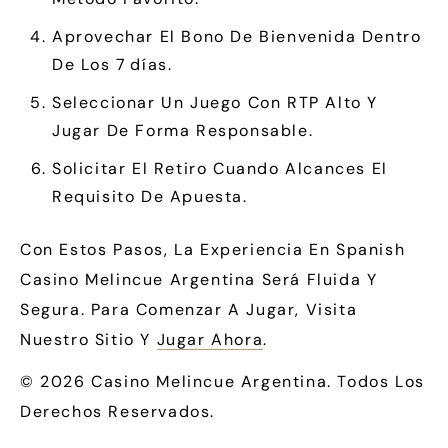
Aprovechar El Bono De Bienvenida Dentro
De Los 7 Días.
Seleccionar Un Juego Con RTP Alto Y
Jugar De Forma Responsable.
Solicitar El Retiro Cuando Alcances El
Requisito De Apuesta.
Con Estos Pasos, La Experiencia En Spanish
Casino Melincue Argentina Será Fluida Y
Segura. Para Comenzar A Jugar, Visita
Nuestro Sitio Y
Jugar Ahora
.
© 2026 Casino Melincue Argentina. Todos Los
Derechos Reservados.