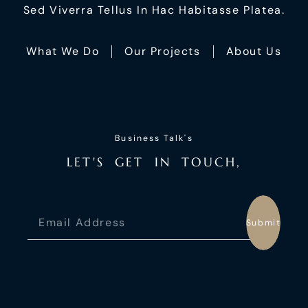
Sed Viverra Tellus In Hac Habitasse Platea.
What We Do
Our Projects
About Us
Business Talk's
L
E
T
'
S
G
E
T
I
N
T
O
U
C
H
,
Submit