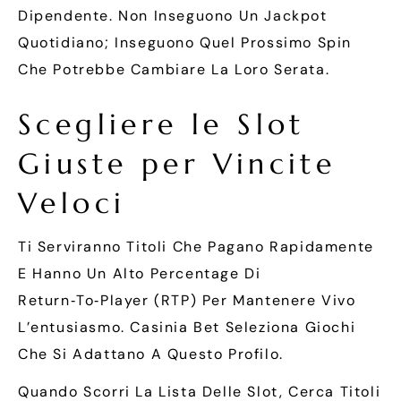
Dipendente. Non Inseguono Un Jackpot
Quotidiano; Inseguono Quel Prossimo Spin
Che Potrebbe Cambiare La Loro Serata.
Scegliere le Slot
Giuste per Vincite
Veloci
Ti Serviranno Titoli Che Pagano Rapidamente
E Hanno Un Alto Percentage Di
Return‑to‑player (RTP) Per Mantenere Vivo
L’entusiasmo. Casinia Bet Seleziona Giochi
Che Si Adattano A Questo Profilo.
Quando Scorri La Lista Delle Slot, Cerca Titoli