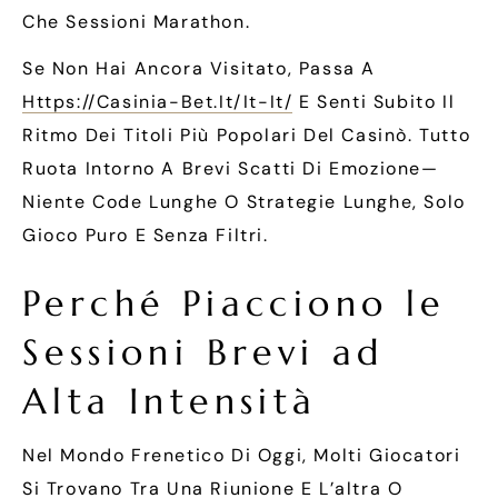
Che Sessioni Marathon.
Se Non Hai Ancora Visitato, Passa A
Https://casinia-Bet.it/it-It/
E Senti Subito Il
Ritmo Dei Titoli Più Popolari Del Casinò. Tutto
Ruota Intorno A Brevi Scatti Di Emozione—
Niente Code Lunghe O Strategie Lunghe, Solo
Gioco Puro E Senza Filtri.
Perché Piacciono le
Sessioni Brevi ad
Alta Intensità
Nel Mondo Frenetico Di Oggi, Molti Giocatori
Si Trovano Tra Una Riunione E L’altra O