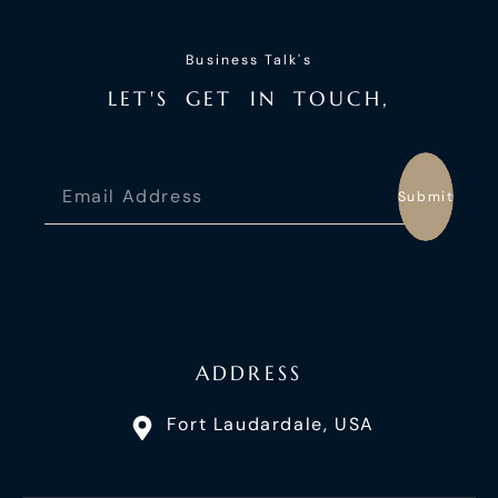
Business Talk's
L
E
T
'
S
G
E
T
I
N
T
O
U
C
H
,
Submit
ADDRESS
Fort Laudardale, USA