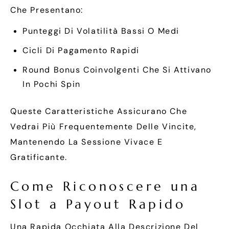
Che Presentano:
Punteggi Di Volatilità Bassi O Medi
Cicli Di Pagamento Rapidi
Round Bonus Coinvolgenti Che Si Attivano
In Pochi Spin
Queste Caratteristiche Assicurano Che
Vedrai Più Frequentemente Delle Vincite,
Mantenendo La Sessione Vivace E
Gratificante.
Come Riconoscere una
Slot a Payout Rapido
Una Rapida Occhiata Alla Descrizione Del