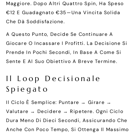
Maggiore. Dopo Altri Quattro Spin, Ha Speso
€12 E Guadagnato €35—Una Vincita Solida
Che Dà Soddisfazione.
A Questo Punto, Decide Se Continuare A
Giocare O Incassare I Profitti. La Decisione Si
Prende In Pochi Secondi, In Base A Come Si
Sente E Al Suo Obiettivo A Breve Termine.
Il Loop Decisionale
Spiegato
Il Ciclo È Semplice: Puntare → Girare →
Valutare → Decidere → Ripetere. Ogni Ciclo
Dura Meno Di Dieci Secondi, Assicurando Che
Anche Con Poco Tempo, Si Ottenga Il Massimo