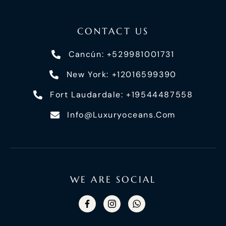
CONTACT US
Cancún: +529981001731
New York: +12016599390
Fort Laudardale: +19544487558
Info@luxuryoceans.com
WE ARE SOCIAL