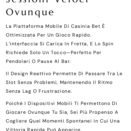
Ovunque
La Piattaforma Mobile Di Casinia Bet È
Ottimizzata Per Un Gioco Rapido.
L’interfaccia Si Carica In Fretta, E Lo Spin
Richiede Solo Un Tocco—Perfetto Per
Pendolari O Pause Al Bar.
Il Design Reattivo Permette Di Passare Tra Le
Slot Senza Problemi, Mantenendo Il Ritmo
Senza Lag O Frustrazione.
Poiché I Dispositivi Mobili Ti Permettono Di
Giocare Ovunque Tu Sia, Sei Più Propenso A
Cogliere Quei Momenti Spontanei In Cui Una
Vittoria Rapida Può Apparire.