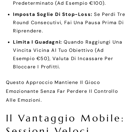
Predeterminato (ad Esempio €100).
Imposta Soglie Di Stop-Loss:
Se Perdi Tre
Round Consecutivi, Fai Una Pausa Prima Di
Riprendere.
Limita I Guadagni:
Quando Raggiungi Una
Vincita Vicina Al Tuo Obiettivo (ad
Esempio €50), Valuta Di Incassare Per
Bloccare I Profitti.
Questo Approccio Mantiene Il Gioco
Emozionante Senza Far Perdere Il Controllo
Alle Emozioni.
Il Vantaggio Mobile:
Sessioni Veloci