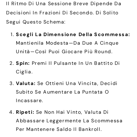
Il Ritmo Di Una Sessione Breve Dipende Da
Decisioni In Frazioni Di Secondo. Di Solito
Segui Questo Schema:
Scegli La Dimensione Della Scommessa:
Mantienila Modesta—Da Due A Cinque
Unità—Così Puoi Giocare Più Round.
Spin:
Premi Il Pulsante In Un Battito Di
Ciglia.
Valuta:
Se Ottieni Una Vincita, Decidi
Subito Se Aumentare La Puntata O
Incassare.
Ripeti:
Se Non Hai Vinto, Valuta Di
Abbassare Leggermente La Scommessa
Per Mantenere Saldo Il Bankroll.