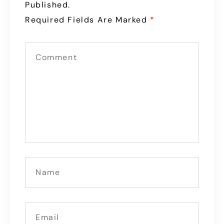
Published.
Required Fields Are Marked
*