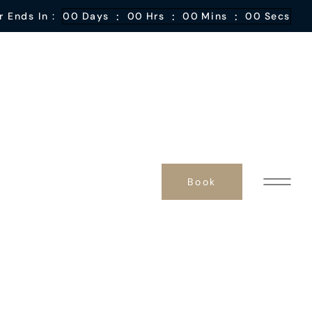
:
:
:
r Ends In :
00
Days
00
Hrs
00
Mins
00
Secs
Book