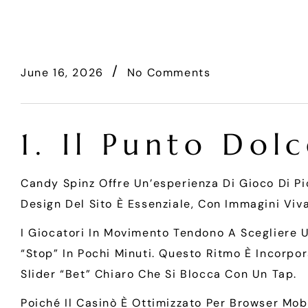
June 16, 2026
No Comments
1. Il Punto Dol
Candy Spinz Offre Un’esperienza Di Gioco Di Pi
Design Del Sito È Essenziale, Con Immagini Vi
I Giocatori In Movimento Tendono A Scegliere 
“stop” In Pochi Minuti. Questo Ritmo È Incorpo
Slider “bet” Chiaro Che Si Blocca Con Un Tap.
Poiché Il Casinò È Ottimizzato Per Browser Mob