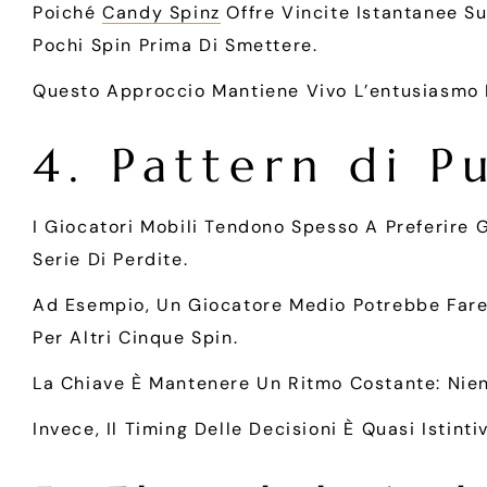
Poiché
Candy Spinz
Offre Vincite Istantanee Su
Pochi Spin Prima Di Smettere.
Questo Approccio Mantiene Vivo L’entusiasmo E
4. Pattern di P
I Giocatori Mobili Tendono Spesso A Preferire
Serie Di Perdite.
Ad Esempio, Un Giocatore Medio Potrebbe Fare
Per Altri Cinque Spin.
La Chiave È Mantenere Un Ritmo Costante: Nien
Invece, Il Timing Delle Decisioni È Quasi Istin