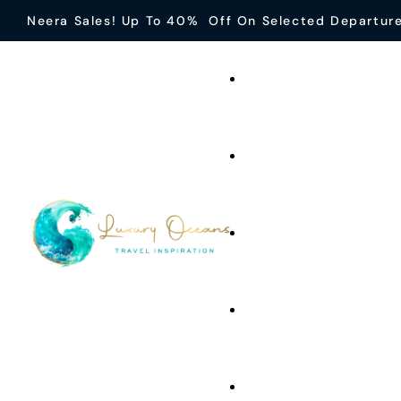
Neera Sales! Up To 40% Off On Selected Departur