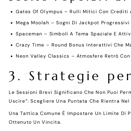
Gates Of Olympus – Rulli Mitici Con Crediti
Mega Moolah – Sogni Di Jackpot Progressivi
Spaceman – Simboli A Tema Spaziale E Attiv
Crazy Time – Round Bonus Interattivi Che M
Neon Valley Classics – Atmosfere Retrò Con
3. Strategie p
Le Sessioni Brevi Significano Che Non Puoi Per
Uscire”: Scegliere Una Puntata Che Rientra Ne
Una Tattica Comune È Impostare Un Limite Di P
Ottenuto Un Vincita.