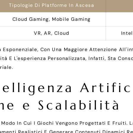
Tipologie Di Platforme In Ascesa
Cloud Gaming, Mobile Gaming
VR, AR, Cloud
Inte
ta Esponenziale, Con Una Maggiore Attenzione All'in
vità E L'esperienza Personalizzata, Infatti, Sta Co
iale.
telligenza Artific
ne e Scalabilità
Il Modo In Cui I Giochi Vengono Progettati E Fruiti. 
menti Realistici E Generare Contenuti Dinamici R