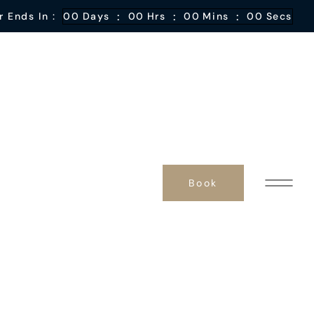
:
:
:
r Ends In :
00
Days
00
Hrs
00
Mins
00
Secs
Book