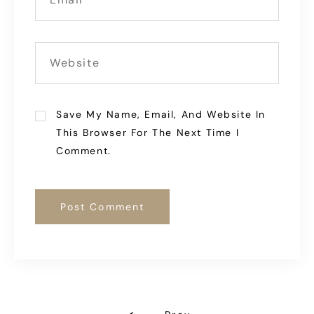
Save My Name, Email, And Website In
This Browser For The Next Time I
Comment.