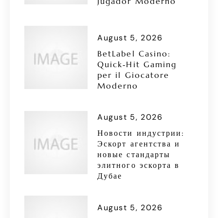
Jugador Moderno
August 5, 2026
BetLabel Casino:
Quick‑Hit Gaming
per il Giocatore
Moderno
August 5, 2026
Новости индустрии:
Эскорт агентства и
новые стандарты
элитного эскорта в
Дубае
August 5, 2026