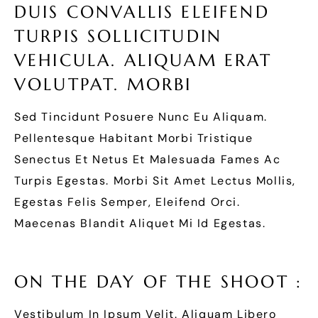
DUIS CONVALLIS ELEIFEND
TURPIS SOLLICITUDIN
VEHICULA. ALIQUAM ERAT
VOLUTPAT. MORBI
Sed Tincidunt Posuere Nunc Eu Aliquam.
Pellentesque Habitant Morbi Tristique
Senectus Et Netus Et Malesuada Fames Ac
Turpis Egestas. Morbi Sit Amet Lectus Mollis,
Egestas Felis Semper, Eleifend Orci.
Maecenas Blandit Aliquet Mi Id Egestas.
ON THE DAY OF THE SHOOT :
Vestibulum In Ipsum Velit. Aliquam Libero