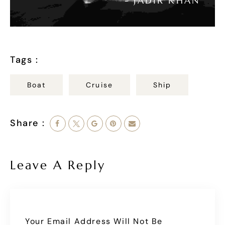
- JADIR KHAN
Boat
Cruise
Ship
Leave A Reply
Your Email Address Will Not Be