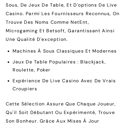
Sous, De Jeux De Table, Et D'options De Live
Casino. Parmi Les Fournisseurs Reconnus, On
Trouve Des Noms Comme NetEnt,
Microgaming Et Betsoft, Garantissant Ainsi
Une Qualité D'exception.
Machines À Sous Classiques Et Modernes
Jeux De Table Populaires : Blackjack,
Roulette, Poker
Expérience De Live Casino Avec De Vrais
Croupiers
Cette Sélection Assure Que Chaque Joueur,
Qu'il Soit Débutant Ou Expérimenté, Trouve
Son Bonheur. Grâce Aux Mises À Jour