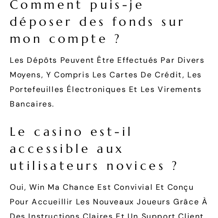
Comment puis-je
déposer des fonds sur
mon compte ?
Les Dépôts Peuvent Être Effectués Par Divers
Moyens, Y Compris Les Cartes De Crédit, Les
Portefeuilles Électroniques Et Les Virements
Bancaires.
Le casino est-il
accessible aux
utilisateurs novices ?
Oui, Win Ma Chance Est Convivial Et Conçu
Pour Accueillir Les Nouveaux Joueurs Grâce À
Des Instructions Claires Et Un Support Client