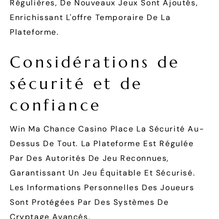
Régulières, De Nouveaux Jeux Sont Ajoutés,
Enrichissant L'offre Temporaire De La
Plateforme.
Considérations de
sécurité et de
confiance
Win Ma Chance Casino Place La Sécurité Au-
Dessus De Tout. La Plateforme Est Régulée
Par Des Autorités De Jeu Reconnues,
Garantissant Un Jeu Équitable Et Sécurisé.
Les Informations Personnelles Des Joueurs
Sont Protégées Par Des Systèmes De
Cryptage Avancés.