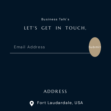
Business Talk's
L
E
T
'
S
G
E
T
I
N
T
O
U
C
H
,
Submit
ADDRESS
Fort Laudardale, USA