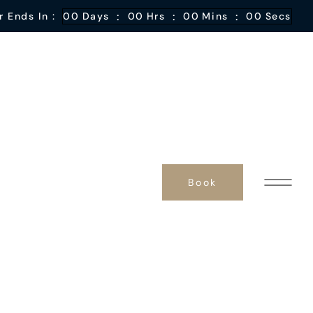
:
:
:
r Ends In :
00
Days
00
Hrs
00
Mins
00
Secs
Book