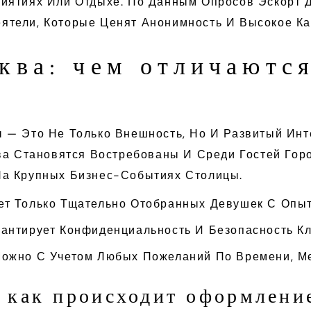
иятиях Или Отдыхе. По Данным Опросов Эскорт 
тели, Которые Ценят Анонимность И Высокое Кач
ква: чем отличаютс
— Это Не Только Внешность, Но И Развитый Инте
ва Становятся Востребованы И Среди Гостей Гор
На Крупных Бизнес-Событиях Столицы.
ает Только Тщательно Отобранных Девушек С Опы
рантирует Конфиденциальность И Безопасность К
 Можно С Учетом Любых Пожеланий По Времени, М
: как происходит оформлени