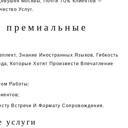
Девушек Москвы, Почти 70% Клиентов —
ество Услуг.
я премиальные
ллект, Знание Иностранных Языков, Гибкость
ода, Которые Хотят Произвести Впечатление
том Работы;
лиентов;
есту Встречи И Формату Сопровождения.
е услуги