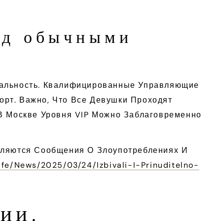
ед обычными
иальность. Квалифицированные Управляющие
рт. Важно, Что Все Девушки Проходят
 В Москве Уровня VIP Можно Заблаговременно
вляются Сообщения О Злоупотреблениях И
ife/news/2025/03/24/izbivali-I-Prinuditelno-
ии,