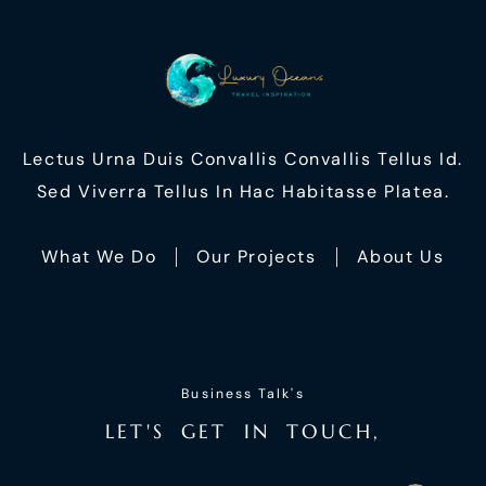
Lectus Urna Duis Convallis Convallis Tellus Id.
Sed Viverra Tellus In Hac Habitasse Platea.
What We Do
Our Projects
About Us
Business Talk's
L
E
T
'
S
G
E
T
I
N
T
O
U
C
H
,