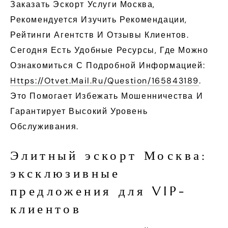
Заказать Эскорт Услуги Москва,
Рекомендуется Изучить Рекомендации,
Рейтинги Агентств И Отзывы Клиентов.
Сегодня Есть Удобные Ресурсы, Где Можно
Ознакомиться С Подробной Информацией:
Https://otvet.mail.ru/question/165843189
.
Это Помогает Избежать Мошенничества И
Гарантирует Высокий Уровень
Обслуживания.
Элитный эскорт Москва:
эксклюзивные
предложения для VIP-
клиентов