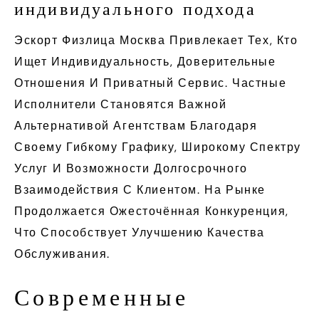
индивидуального подхода
Эскорт Физлица Москва Привлекает Тех, Кто
Ищет Индивидуальность, Доверительные
Отношения И Приватный Сервис. Частные
Исполнители Становятся Важной
Альтернативой Агентствам Благодаря
Своему Гибкому Графику, Широкому Спектру
Услуг И Возможности Долгосрочного
Взаимодействия С Клиентом. На Рынке
Продолжается Ожесточённая Конкуренция,
Что Способствует Улучшению Качества
Обслуживания.
Современные