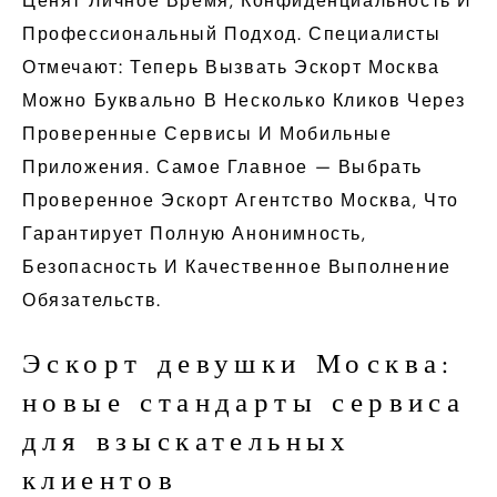
Ценят Личное Время, Конфиденциальность И
Профессиональный Подход. Специалисты
Отмечают: Теперь Вызвать Эскорт Москва
Можно Буквально В Несколько Кликов Через
Проверенные Сервисы И Мобильные
Приложения. Самое Главное — Выбрать
Проверенное Эскорт Агентство Москва, Что
Гарантирует Полную Анонимность,
Безопасность И Качественное Выполнение
Обязательств.
Эскорт девушки Москва:
новые стандарты сервиса
для взыскательных
клиентов