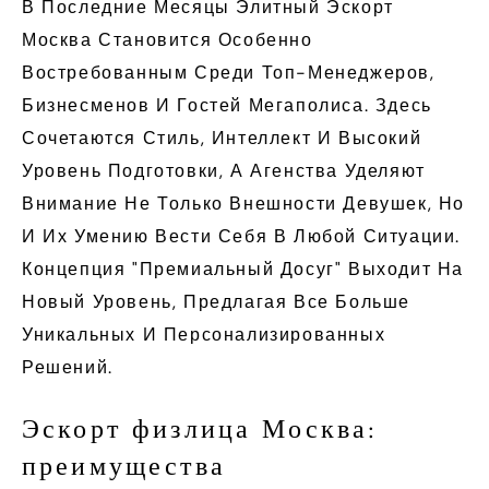
В Последние Месяцы Элитный Эскорт
Москва Становится Особенно
Востребованным Среди Топ-Менеджеров,
Бизнесменов И Гостей Мегаполиса. Здесь
Сочетаются Стиль, Интеллект И Высокий
Уровень Подготовки, А Агенства Уделяют
Внимание Не Только Внешности Девушек, Но
И Их Умению Вести Себя В Любой Ситуации.
Концепция "премиальный Досуг" Выходит На
Новый Уровень, Предлагая Все Больше
Уникальных И Персонализированных
Решений.
Эскорт физлица Москва:
преимущества