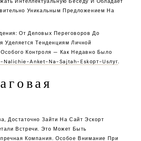
ржать Интеллектуальную Беседу И Обладает
ствительно Уникальным Предложением На
дения: От Деловых Переговоров До
ия Уделяется Тенденциям Личной
 Особого Контроля — Как Недавно Было
a-Nalichie-Anket-Na-Sajtah-Eskорт-Usлуг
.
аговая
а, Достаточно Зайти На Сайт Эскорт
тали Встречи. Это Может Быть
упречная Компания. Особое Внимание При