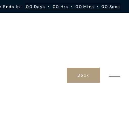
:
:
:
r Ends In :
00
Days
00
Hrs
00
Mins
00
Secs
Book