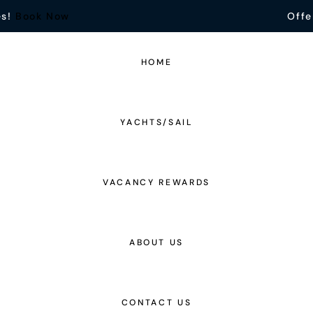
es!
Book Now
Offe
HOME
YACHTS/SAIL
VACANCY REWARDS
ABOUT US
CONTACT US