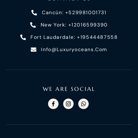
Cancún: +529981001731
New York: +12016599390
Fort Laudardale: +19544487558
Info@luxuryoceans.com
WE ARE SOCIAL