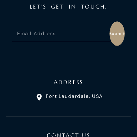
L
E
T
'
S
G
E
T
I
N
T
O
U
C
H
,
Submit
ADDRESS
Fort Laudardale, USA
CONTACT US