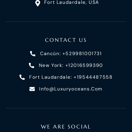
Fort Laudardale, USA
CONTACT US
Cancún: +529981001731
New York: +12016599390
Fort Laudardale: +19544487558
Info@luxuryoceans.com
WE ARE SOCIAL