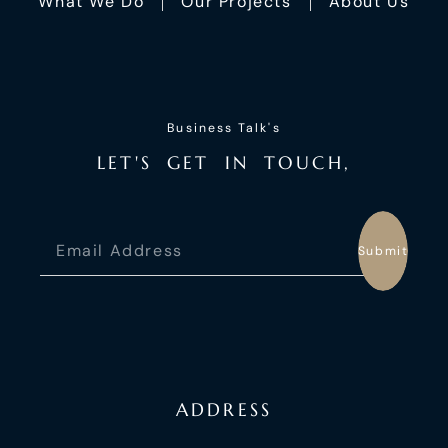
What We Do
Our Projects
About Us
Business Talk's
L
E
T
'
S
G
E
T
I
N
T
O
U
C
H
,
Submit
ADDRESS